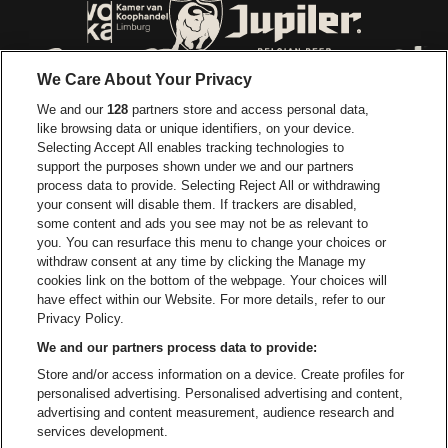
Ga naar de website van Voka Limburg
Ga naar de website van 
We Care About Your Privacy
Ga naar de website van Re
We and our
128
partners store and access personal data,
Ga naar de website van Coca-Cola
Ga naar de 
like browsing data or unique identifiers, on your device.
Selecting Accept All enables tracking technologies to
Ga naar de website van Champagne Pomm
support the purposes shown under we and our partners
Ga naar de website van
process data to provide. Selecting Reject All or withdrawing
your consent will disable them. If trackers are disabled,
Ga naar de website van Het logo v
Ga naar de webs
some content and ads you see may not be as relevant to
you. You can resurface this menu to change your choices or
withdraw consent at any time by clicking the Manage my
Ga naar de websi
cookies link on the bottom of the webpage. Your choices will
Ga naar de website van Holiday I
Trixxo Arena is een deel van
be•at
have effect within our Website. For more details, refer to our
Trixxo Arena
Privacy Policy.
Gouverneur Verwilghensingel 70, 3500 Hasselt
We and our partners process data to provide:
Be-At Venues
Store and/or access information on a device. Create profiles for
Schijnpoortweg 119, 2170 Antwerpen
personalised advertising. Personalised advertising and content,
BTW (BE) 0461.051.688 - RPR Antwerpen
advertising and content measurement, audience research and
BNP Paribas Fortis - IBAN: BE93 2200 4925 0067 - BIC:
services development.