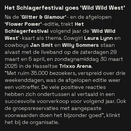
Het Schlagerfestival goes ‘Wild Wild West’
Na de ‘
Glitter & Glamour’
- en de afgelopen
‘Flower Power’
-editie, trekt
Het
Schlagerfestival
volgend jaar de '
Wild Wild
West
'-kaart als thema. Cowgirl
Laura Lynn
en
cowboys
Jan Smit
en
Willy Sommers
staan
alvast met de liveband op de zaterdagen 29
maart en 5 april, en zondagnamiddag 30 maart
2025 in de Hasseltse
Trixxo Arena
.
“Met ruim 35.000 bezoekers, verspreid over drie
weekenddagen, was de afgelopen editie weer
een voltreffer. De vele positieve reacties
hebben zich ondertussen al vertaald in een
succesvolle voorverkoop voor volgend jaar. Ook
de groepsreservaties met aangepaste
voorwaarden doen het bijzonder goed”, klinkt
het bij de organisatie.