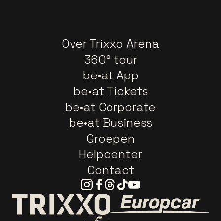
Over Trixxo Arena
360° tour
be•at App
be•at Tickets
be•at Corporate
be•at Business
Groepen
Helpcenter
Contact
Instagram
Facebook
Threads
Tiktok
Youtube
Ga naar de webs
Ga naar de website van Trixxo