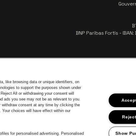
Gouvern
B
BNP Paribas Fortis - IBAN
, like browsing data or unique identifiers, on
chnologies to support the purposes shown under
Reject All or withdrawing your consent will
and ads you see may not be as relevant to you.
Accept
 withdraw consent at any time by clicking the
Your choices will have effect within our
ar de website van Europcar
Ga naar de website van Voka Limburg
Ga
Ga naar de website van Jup
Reject
Ga naar de website van Het logo v
Ga naa
website van Champagne Pommery
Ga naar de website van Het logo van Jameson in offwhite
van Aperol
Show Pu
files for personalised advertising. Personalised