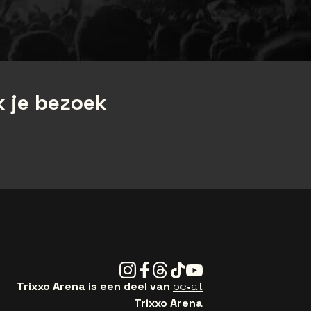
 je bezoek
Instagram
Facebook
Threads
Tiktok
Youtube
Trixxo Arena is een deel van
be•at
Trixxo Arena