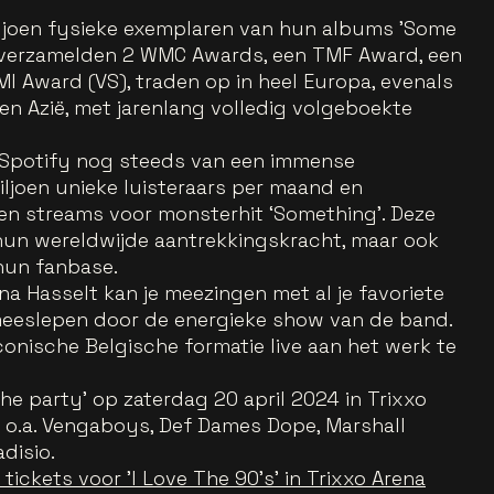
iljoen fysieke exemplaren van hun albums 'Some
 Ze verzamelden 2 WMC Awards, een TMF Award, een
I Award (VS), traden op in heel Europa, evenals
ë en Azië, met jarenlang volledig volgeboekte
 Spotify nog steeds van een immense
iljoen unieke luisteraars per maand en
en streams voor monsterhit ‘Something’. Deze
n hun wereldwijde aantrekkingskracht, maar ook
hun fanbase.
ena Hasselt kan je meezingen met al je favoriete
 meeslepen door de energieke show van de band.
conische Belgische formatie live aan het werk te
 The party' op zaterdag 20 april 2024 in Trixxo
t o.a. Vengaboys, Def Dames Dope, Marshall
disio.
 tickets voor 'I Love The 90's' in Trixxo Arena