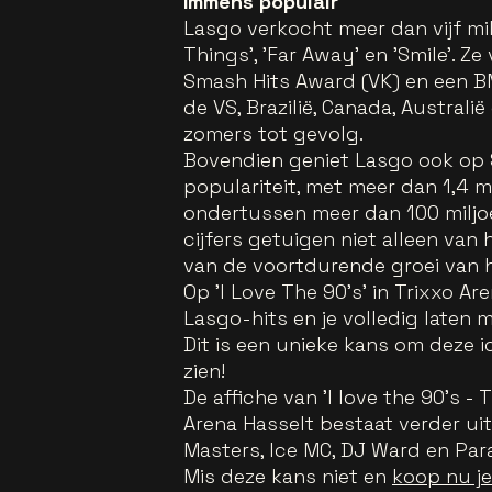
Immens populair
Lasgo verkocht meer dan vijf m
Things', 'Far Away' en 'Smile'.
Smash Hits Award (VK) en een BM
de VS, Brazilië, Canada, Australi
zomers tot gevolg.
Bovendien geniet Lasgo ook op
populariteit, met meer dan 1,4 m
ondertussen meer dan 100 miljo
cijfers getuigen niet alleen va
van de voortdurende groei van 
Op 'I Love The 90's' in Trixxo Ar
Lasgo-hits en je volledig laten
Dit is een unieke kans om deze i
zien!
De affiche van 'I love the 90's -
Arena Hasselt bestaat verder ui
Masters, Ice MC, DJ Ward en Para
Mis deze kans niet en
koop nu je