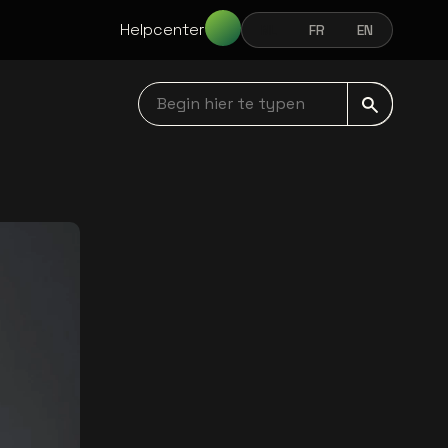
Helpcenter
NL
FR
EN
NEDERLANDS
FRANÇAIS
ENGLISH
Begin hier te typen navbar