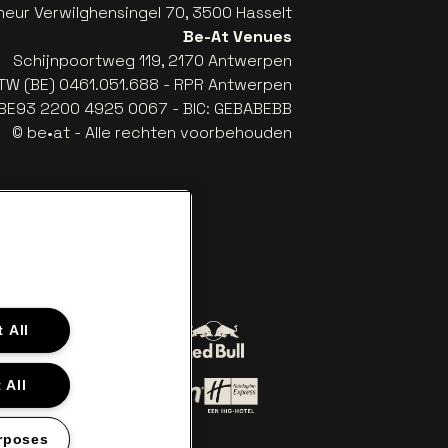
eur Verwilghensingel 70, 3500 Hasselt
Be-At Venues
Schijnpoortweg 119, 2170 Antwerpen
TW (BE) 0461.051.688 - RPR Antwerpen
: BE93 2200 4925 0067 - BIC: GEBABEBB
© be•at - Alle rechten voorbehouden
 All
Ga naar de website van Red Bull
 naar de website van Coca-Cola
iler
 All
an Lillet in off-white
Ga naar de website van Holiday 
r de website van Croky
Ga naar de website van Holiday Inn
rposes