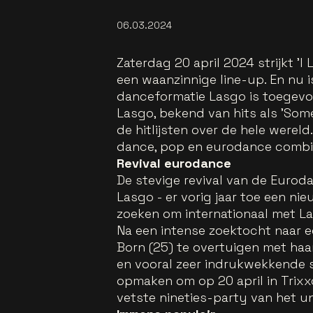
06.03.2024
Zaterdag 20 april 2024 strijkt 'I
een waanzinnige line-up. En nu 
danceformatie Lasgo is toegevo
Lasgo, bekend van hits als 'Somet
de hitlijsten over de hele werel
dance, pop en eurodance combin
Revival eurodance
De stevige revival van de Eurod
Lasgo - er vorig jaar toe een ni
zoeken om internationaal met La
Na een intense zoektocht naar e
Born (25) te overtuigen met ha
en vooral zeer indrukwekkende 
opmaken om op 20 april in Trix
vetste nineties-party van het u