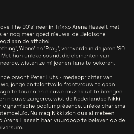
 Love The 90's' neer in Trixxo Arena Hasselt met
is er nog meer goed nieuws: de Belgische
egd aan de affiche!
hing', 'Alone' en 'Pray', veroverde in de jaren '90
d. Met hun unieke sound, die elementen van
eerde, wisten ze miljoenen fans te bekoren.
ance bracht Peter Luts - medeoprichter van
euwe, jonge en talentvolle frontvrouw te gaan
sgo te touren en nieuwe muziek uit te brengen.
en nieuwe zangeres, wist de Nederlandse Nikki
ar dynamische podiumprésence, unieke charisma
stemgeluid. Nu mag Nikki zich dus al meteen
xo Arena Hasselt haar vuurdoop te beleven op de
niversum.