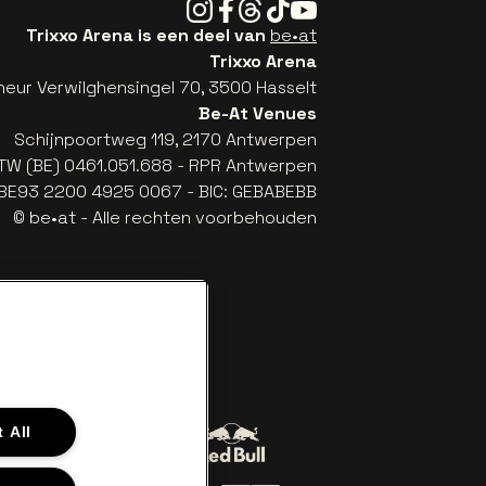
Instagram
Facebook
Threads
Tiktok
Youtube
Trixxo Arena is een deel van
be•at
Trixxo Arena
eur Verwilghensingel 70, 3500 Hasselt
Be-At Venues
Schijnpoortweg 119, 2170 Antwerpen
TW (BE) 0461.051.688 - RPR Antwerpen
: BE93 2200 4925 0067 - BIC: GEBABEBB
© be•at - Alle rechten voorbehouden
 All
Ga naar de website van Red Bull