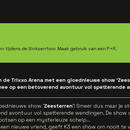
en tijdens de Sinksenfoor. Maak gebruik van een P+R.
n de Trixxo Arena met een gloednieuwe show ‘Zees
 mee op een betoverend avontuur vol spetterende 
loednieuwe show '
Zeesterren
'! Smeer dus maar je s
end avontuur vol spetterende wendingen. De show w
 botsen op een mysterieuze schelp…
een nieuwe vriend, geeft K3 een show om nooit te ve