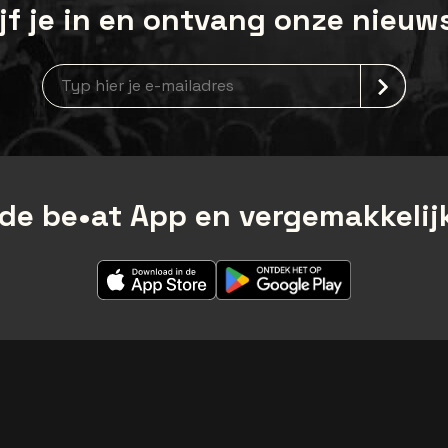
jf je in en ontvang onze nieuw
Nieuwsbrief aanmelding
de be•at App en vergemakkelijk