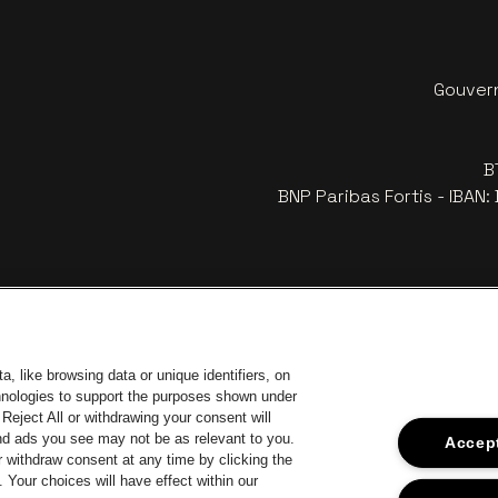
Gouvern
B
BNP Paribas Fortis - IBAN
, like browsing data or unique identifiers, on
chnologies to support the purposes shown under
Reject All or withdrawing your consent will
and ads you see may not be as relevant to you.
Accept
 withdraw consent at any time by clicking the
Your choices will have effect within our
ar de website van Europcar
Ga naar de website van Voka Limburg