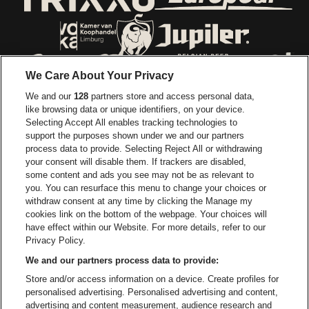
Visitez le site d
Visitez le site de Trixxo
Visitez le site de Voka Limburg
Visitez le site de Jupiler
We Care About Your Privacy
Visitez le site de Red Bull
We and our
128
partners store and access personal data,
Visitez le site de Coca-Cola
Visitez le si
like browsing data or unique identifiers, on your device.
Selecting Accept All enables tracking technologies to
Visitez le site de Champagne Pommery
support the purposes shown under we and our partners
Visitez le site de Le l
process data to provide. Selecting Reject All or withdrawing
your consent will disable them. If trackers are disabled,
Visitez le site de Le logo Lillet e
Visitez le site d
some content and ads you see may not be as relevant to
you. You can resurface this menu to change your choices or
withdraw consent at any time by clicking the Manage my
Visitez le site d
cookies link on the bottom of the webpage. Your choices will
Visitez le site de Holiday Inn
Trixxo Arena fait partie de
be•at
have effect within our Website. For more details, refer to our
Trixxo Arena
Privacy Policy.
Gouverneur Verwilghensingel 70, 3500 Hasselt
We and our partners process data to provide:
Be-At Venues
Store and/or access information on a device. Create profiles for
Schijnpoortweg 119, 2170 Anvers
personalised advertising. Personalised advertising and content,
BTW (BE) 0461.051.688 - RPR Antwerpen
advertising and content measurement, audience research and