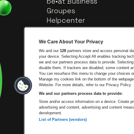
be•at Business
Groupes
Helpcenter
Contact
We Care About Your Privacy
We and our
128
partners store and access personal data
your device. Selecting Accept All enables tracking te
we and our partners process data to provide. Selecting 
disable them. If trackers are disabled, some content 
You can resurface this menu to change your choices or
Manage my cookies link on the bottom of the webpage. 
Visite
Visitez le site de Trixxo
Website. For more details, refer to our Privacy Policy.
We and our partners process data to provide:
Visitez le s
V
Visitez le site de Le logo de Apero
Store and/or access information on a device. Create pro
advertising and content, advertising and content mea
development.
List of Partners (vendors)