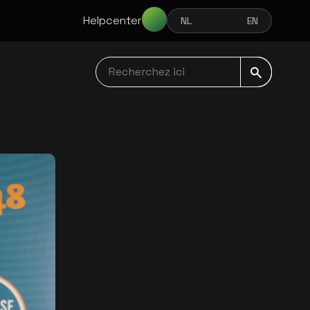
Helpcenter
NL
FR
EN
NEDERLANDS
FRANÇAIS
ENGLISH
Recherchez ici navbar
s