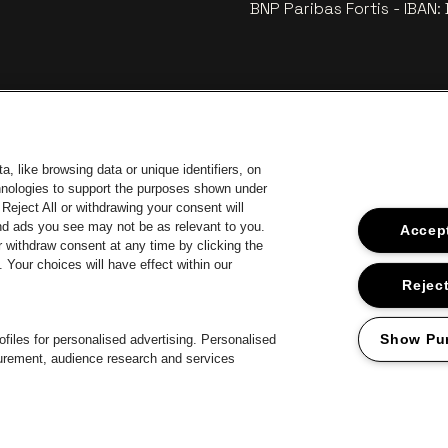
BNP Paribas Fortis - IBAN
, like browsing data or unique identifiers, on
chnologies to support the purposes shown under
Reject All or withdrawing your consent will
and ads you see may not be as relevant to you.
Accept
 withdraw consent at any time by clicking the
Your choices will have effect within our
z le site de Europcar
Visitez le site de Voka Limburg
Vi
Visitez le site de Jupiler
Reject
Visitez le site de Le logo Lillet en
Visitez
ite de Champagne Pommery
isitez le site de Le logo Jameson en blanc cassé
l
Show Pu
files for personalised advertising. Personalised
surement, audience research and services
Proclaimer
Cookies
Manage my cookies
Privacy
Conditions générale