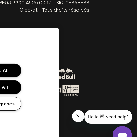
: BE93 2200 4925 0067 - BIC: GEBABEBB
© be•at - Tous droits réservés
 All
Visitez le site de Red Bull
sitez le site de Coca-Cola
 All
 blanc cassé
Visitez le site de Holiday Inn Exp
 le site de Croky
Visitez le site de Holiday Inn
rposes
s