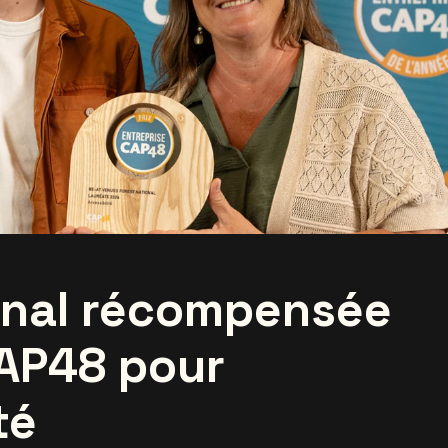
onal récompensée
CAP48 pour
té