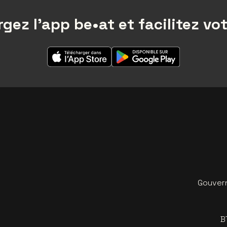
gez l'app be•at et facilitez vot
Gouvern
B