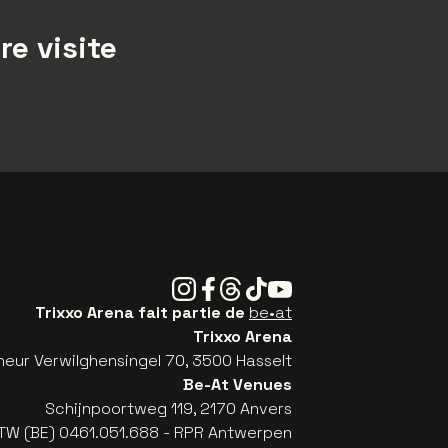
re visite
Instagram
Facebook
Threads
Tiktok
Youtube
Trixxo Arena fait partie de
be•at
Trixxo Arena
eur Verwilghensingel 70, 3500 Hasselt
Be-At Venues
Schijnpoortweg 119, 2170 Anvers
TW (BE) 0461.051.688 - RPR Antwerpen