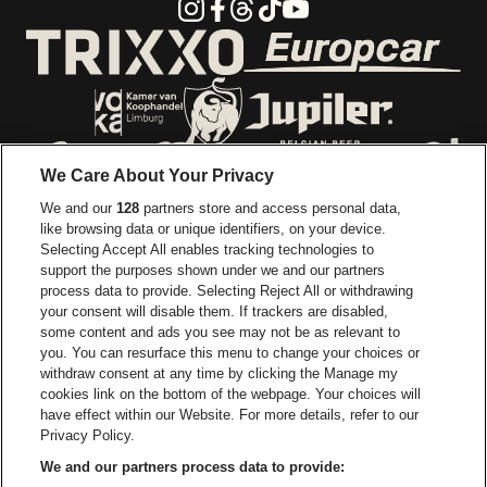
Instagram
Facebook
Threads
Tiktok
Youtube
Visitez le site d
Visitez le site de Trixxo
Visitez le site de Voka Limburg
Visitez le site de Jupiler
We Care About Your Privacy
Visitez le site de Red Bull
We and our
128
partners store and access personal data,
Visitez le site de Coca-Cola
Visitez le si
like browsing data or unique identifiers, on your device.
Selecting Accept All enables tracking technologies to
Visitez le site de Champagne Pommery
support the purposes shown under we and our partners
Visitez le site de Le l
process data to provide. Selecting Reject All or withdrawing
your consent will disable them. If trackers are disabled,
Visitez le site de Le logo Lillet e
Visitez le site d
some content and ads you see may not be as relevant to
you. You can resurface this menu to change your choices or
withdraw consent at any time by clicking the Manage my
Visitez le site d
cookies link on the bottom of the webpage. Your choices will
Visitez le site de Holiday Inn
Trixxo Arena fait partie de
be•at
have effect within our Website. For more details, refer to our
Trixxo Arena
Privacy Policy.
Gouverneur Verwilghensingel 70, 3500 Hasselt
We and our partners process data to provide:
Be-At Venues