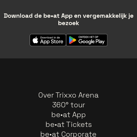
Download de be•at App en vergemakkelijk je
bezoek
Over Trixxo Arena
360° tour
be•at App
be•at Tickets
be•at Corporate