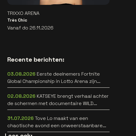
TRIXXO ARENA
Très Chic
Vanaf do 26.11.2026
Recente berichten:
03.08.2026
Eerste deelnemers Fortnite
Global Championship in Lotto Arena zijn
bekend
02.08.2026
KATSEYE brengt verhaal achter
de schermen met documentaire WILD
HEARTS [trailer]
31.07.2026
Tove Lo maakt van een
chaotische avond een onweerstaanbare
popsong
Lees ook: