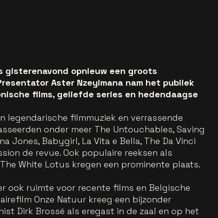
s gisterenavond opnieuw een groots
Presentator Aster Nzeyimana nam het publiek
onische films, geliefde series en hedendaagse
an legendarische filmmuziek en verrassende
asseerden onder meer The Untouchables, Saving
na Jones, Babygirl, La Vita e Bella, The Da Vinci
ssion de revue. Ook populaire reeksen als
he White Lotus kregen een prominente plaats.
er ook ruimte voor recente films en Belgische
irefilm Onze Natuur kreeg een bijzonder
t Dirk Brossé als eregast in de zaal en op het