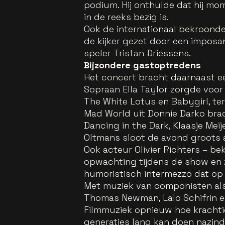
podium. Hij onthulde dat hij mo
in de reeks bezig is.
Ook de internationaal bekroond
de kijker gezet door een imposa
speler Tristan Driessens.
Bijzondere gastoptredens
Het concert bracht daarnaast e
Sopraan Ella Taylor zorgde voor
The White Lotus en Babygirl, ter
Mad World uit Donnie Darko bra
Dancing in the Dark, Klaasje Mei
Oltmans sloot de avond groots a
Ook acteur Olivier Richters – b
opwachting tijdens de show en
humoristisch intermezzo dat op 
Met muziek van componisten als 
Thomas Newman, Lalo Schifrin 
Filmmuziek opnieuw hoe krachti
generaties lang kan doen nazind