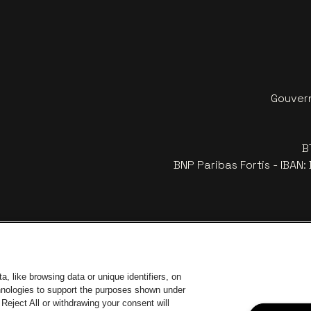
Gouvern
B
BNP Paribas Fortis - IBAN
, like browsing data or unique identifiers, on
chnologies to support the purposes shown under
Reject All or withdrawing your consent will