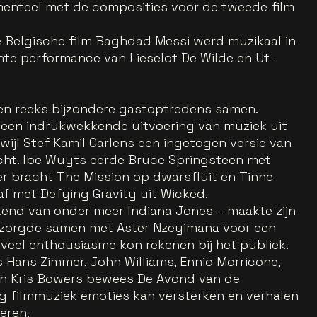
menteel met de composities voor de tweede film
e Belgische film Baghdad Messi werd muzikaal in
nte performance van Lieselot De Wilde en Ut-
en reeks bijzondere gastoptredens samen.
 een indrukwekkende uitvoering van muziek uit
wijl Stef Kamil Carlens een ingetogen versie van
cht. Ibe Wuyts eerde Bruce Springsteen met
jer bracht The Mission op dwarsfluit en Tinne
f met Defying Gravity uit Wicked.
ekend van onder meer Indiana Jones – maakte zijn
 zorgde samen met Aster Nzeyimana voor een
veel enthousiasme kon rekenen bij het publiek.
Hans Zimmer, John Williams, Ennio Morricone,
en Kris Bowers bewees De Avond van de
g filmmuziek emoties kan versterken en verhalen
eren.