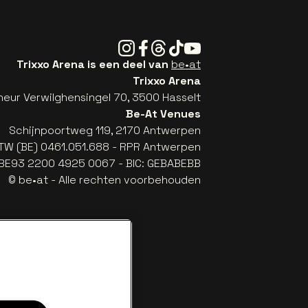
Instagram
Facebook
Threads
Tiktok
Youtube
Trixxo Arena is een deel van
be•at
Trixxo Arena
eur Verwilghensingel 70, 3500 Hasselt
Be-At Venues
Schijnpoortweg 119, 2170 Antwerpen
TW (BE) 0461.051.688 - RPR Antwerpen
: BE93 2200 4925 0067 - BIC: GEBABEBB
© be•at - Alle rechten voorbehouden