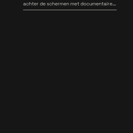
achter de schermen met documentaire
WILD HEARTS [trailer]