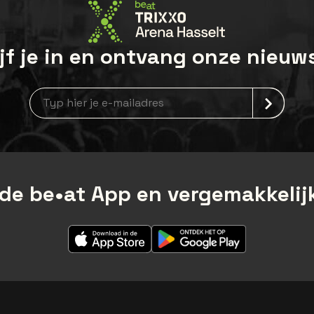
jf je in en ontvang onze nieuw
Nieuwsbrief aanmelding
de be•at App en vergemakkelijk