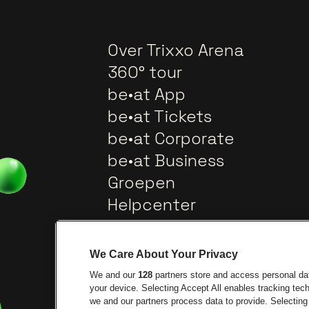
Over Trixxo Arena
360° tour
be•at App
be•at Tickets
be•at Corporate
be•at Business
Groepen
Helpcenter
Contact
We Care About Your Privacy
We and our
128
partners store and access personal data
your device. Selecting Accept All enables tracking te
we and our partners process data to provide. Selecting 