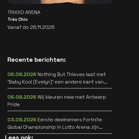
TRIXXO ARENA
Très Chic
Vanaf do 26.11.2026
Recente berichten:
06.08.2026
Nothing But Thieves laat met
'Baby Kool (Evelyn)' een andere kant van
zich horen [video]
06.08.2026
Wij kleuren mee met Antwerp
Pride
03.08.2026
Eerste deelnemers Fortnite
Global Championship in Lotto Arena zijn
bekend
Lees ook: