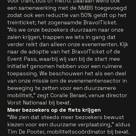
voor tram, bus of metro. Daaraan werd ook
een samenwerking met de NMBS toegevoegd
zodat ook een reductie van 50% geldt op het
treinticket; het zogenaamde Bravo!Ticket.
"Als we onze bezoekers duurzaam naar onze
zalen krijgen, trappen we iets in gang dat
verder reikt dan alleen onze evenementen. Kijk
naar de adoptie van het Bravo!Ticket of de
Event Pass, waarbij wij van bij de start mee
initiatief genomen hebben voor een ruimere
toepassing. We beschouwen het als een deel
van onze missie om de evenementensector in
beweging te zetten voor een duurzamere
mobiliteit," zegt Coralie Berael, venue director
Vorst Nationaal bij be•at.
Meer bezoekers op de fiets krijgen
“We zien dat steeds meer bezoekers bewust
kiezen voor een duurzame verplaatsing,” aldus
Tim De Pooter, mobiliteitscoördinator bij be•at.