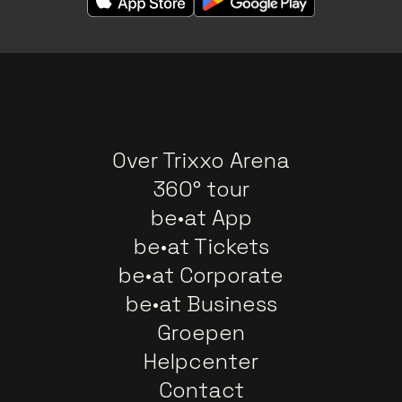
Over Trixxo Arena
360° tour
be•at App
be•at Tickets
be•at Corporate
be•at Business
Groepen
Helpcenter
Contact