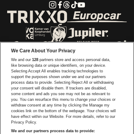
Instagram
Facebook
Threads
Tiktok
Youtube
Ga naar de webs
Ga naar de website van Trixxo
Ga naar de website van Voka Limburg
Ga naar de website van 
We Care About Your Privacy
Ga naar de website van Re
We and our
128
partners store and access personal data,
Ga naar de website van Coca-Cola
Ga naar de 
like browsing data or unique identifiers, on your device.
Selecting Accept All enables tracking technologies to
Ga naar de website van Champagne Pomm
support the purposes shown under we and our partners
Ga naar de website van
process data to provide. Selecting Reject All or withdrawing
your consent will disable them. If trackers are disabled,
Ga naar de website van Het logo v
Ga naar de webs
some content and ads you see may not be as relevant to
you. You can resurface this menu to change your choices or
withdraw consent at any time by clicking the Manage my
Ga naar de websi
cookies link on the bottom of the webpage. Your choices will
Ga naar de website van Holiday I
Trixxo Arena is een deel van
be•at
have effect within our Website. For more details, refer to our
Trixxo Arena
Privacy Policy.
Gouverneur Verwilghensingel 70, 3500 Hasselt
We and our partners process data to provide:
Be-At Venues