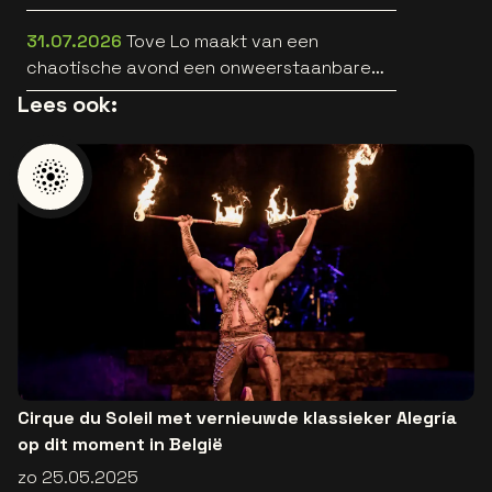
HEARTS [trailer]
31.07.2026
Tove Lo maakt van een
chaotische avond een onweerstaanbare
popsong
Lees ook:
Cirque du Soleil met vernieuwde klassieker Alegría
op dit moment in België
zo 25.05.2025