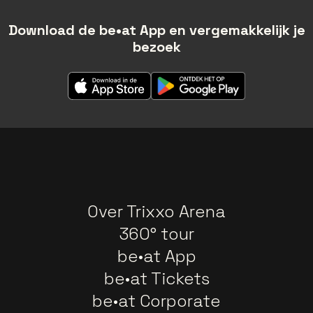
Download de be•at App en vergemakkelijk je
bezoek
Over Trixxo Arena
360° tour
be•at App
be•at Tickets
be•at Corporate