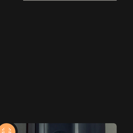
WILD HEARTS [trailer]