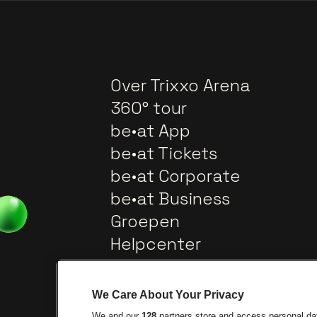
Over Trixxo Arena
360° tour
be•at App
be•at Tickets
be•at Corporate
be•at Business
Groepen
Helpcenter
Contact
We Care About Your Privacy
We and our
128
partners store and access personal data