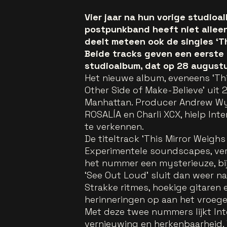
Vier jaar na hun vorige studioa
postpunkband heeft niet allee
deelt meteen ook de singles ‘Th
Beide tracks geven een eerste i
studioalbum, dat op 28 augustu
Het nieuwe album, eveneens ‘This
Other Side of Make-Believe’ uit
Manhattan. Producer Andrew Wya
ROSALÍA en Charli XCX, hielp In
te verkennen.
De titeltrack ‘This Mirror Weighs
Experimentele soundscapes, ver
het nummer een mysterieuze, bijn
‘See Out Loud’ sluit dan weer na
Strakke ritmes, hoekige gitaren 
herinneringen op aan het vroeg
Met deze twee nummers lijkt In
vernieuwing en herkenbaarheid. 