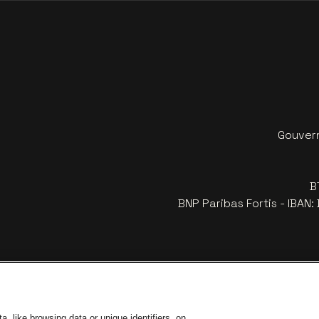
Gouvern
B
BNP Paribas Fortis - IBAN
, like browsing data or unique identifiers, on