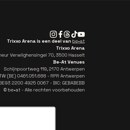
Instagram
Facebook
Threads
Tiktok
Youtube
Trixxo Arena is een deel van
be•at
Trixxo Arena
eur Verwilghensingel 70, 3500 Hasselt
Be-At Venues
Schijnpoortweg 119, 2170 Antwerpen
TW (BE) 0461.051.688 - RPR Antwerpen
: BE93 2200 4925 0067 - BIC: GEBABEBB
© be•at - Alle rechten voorbehouden