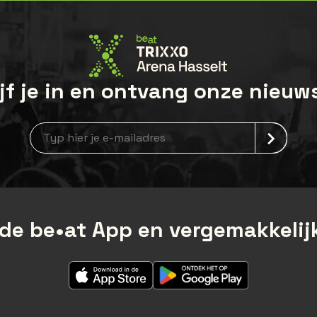
jf je in en ontvang onze nieuw
Nieuwsbrief aanmelding
de be•at App en vergemakkelijk