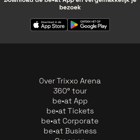
bezoek
Over Trixxo Arena
360° tour
be•at App
be•at Tickets
be•at Corporate
be•at Business