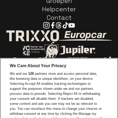
Groepen
Helpcenter
Contact
Instagram
Facebook
Threads
Tiktok
Youtube
Ga naar de webs
Ga naar de website van Trixxo
Ga naar de website van Voka Limburg
Ga naar de website van 
We Care About Your Privacy
Ga naar de website van Re
We and our
128
partners store and access personal data,
Ga naar de website van Coca-Cola
Ga naar de 
like browsing data or unique identifiers, on your device.
Selecting Accept All enables tracking technologies to
Ga naar de website van Champagne Pomm
support the purposes shown under we and our partners
Ga naar de website van
process data to provide. Selecting Reject All or withdrawing
your consent will disable them. If trackers are disabled,
Ga naar de website van Het logo v
Ga naar de webs
some content and ads you see may not be as relevant to
you. You can resurface this menu to change your choices or
withdraw consent at any time by clicking the Manage my
Ga naar de websi