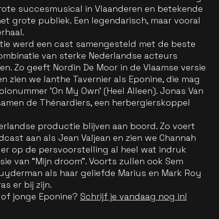
rote succesmusical in Vlaanderen en betekende
et grote publiek. Een legendarisch, maar vooral
rhaal.
tie werd een cast samengesteld met de beste
combinatie van sterke Nederlandse acteurs
. Zo geeft Nordin De Moor in de Vlaamse versie
n zien we Ianthe Tavernier als Eponine, die mag
solonummer 'On My Own' (Heel Alleen). Jonas Van
samen de Thénardiers, een herbergierskoppel
rlandse productie blijven aan boord. Zo voert
cast aan als Jean Valjean en zien we Channah
der op de persvoorstelling al heel wat indruk
sie van “Mijn droom”. Voorts zullen ook Sem
Muyderman als haar geliefde Marius en Mark Roy
 er bij zijn.
e of jonge Eponine?
Schrijf je vandaag nog in!