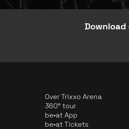
Download 
Over Trixxo Arena
360° tour
be•at App
be•at Tickets