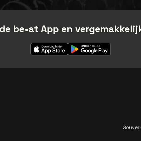
de be•at App en vergemakkelijk
Gouvern