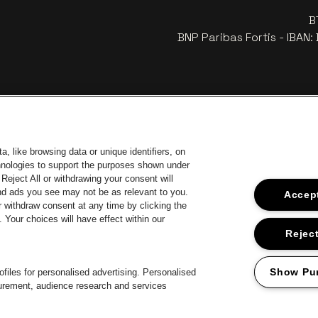
B
BNP Paribas Fortis - IBAN
, like browsing data or unique identifiers, on
chnologies to support the purposes shown under
Reject All or withdrawing your consent will
and ads you see may not be as relevant to you.
Accept
 withdraw consent at any time by clicking the
Your choices will have effect within our
ar de website van Europcar
Ga naar de website van Voka Limburg
Ga
Ga naar de website van Jup
Reject
Ga naar de website van Het logo v
Ga naa
website van Champagne Pommery
Ga naar de website van Het logo van Jameson in offwhite
van Aperol
Show Pu
files for personalised advertising. Personalised
surement, audience research and services