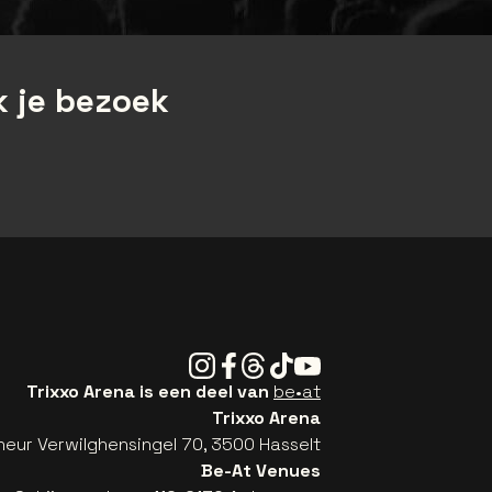
 je bezoek
Instagram
Facebook
Threads
Tiktok
Youtube
Trixxo Arena is een deel van
be•at
Trixxo Arena
eur Verwilghensingel 70, 3500 Hasselt
Be-At Venues