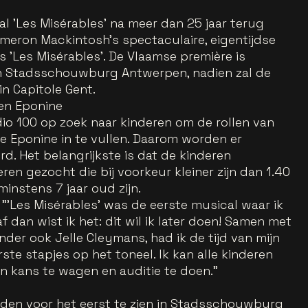
l 'Les Misérables' na meer dan 25 jaar terug
meron Mackintosh's spectaculaire, eigentijdse
 'Les Misérables'. De Vlaamse première is
in Stadsschouwburg Antwerpen, nadien zal de
in Capitole Gent.
 en Eponine
io 100 op zoek naar kinderen om de rollen van
ne Eponine in te vullen. Daarom worden er
d. Het belangrijkste is dat de kinderen
ren gezocht die bij voorkeur kleiner zijn dan 1.40
instens 7 jaar oud zijn.
: "'Les Misérables' was de eerste musical waar ik
f dan wist ik het: dit wil ik later doen! Samen met
der ook Jelle Cleymans, had ik de tijd van mijn
eerste stapjes op het toneel. Ik kan alle kinderen
 kans te wagen en auditie te doen."
leden voor het eerst te zien in Stadsschouwburg