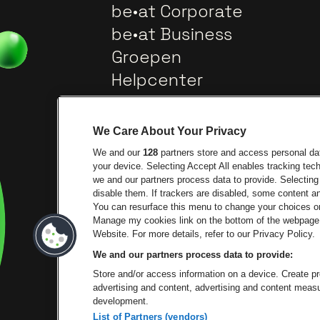
be•at Corporate
be•at Business
Groepen
Helpcenter
Contact
We Care About Your Privacy
We and our
128
partners store and access personal data
your device. Selecting Accept All enables tracking te
we and our partners process data to provide. Selecting 
disable them. If trackers are disabled, some content 
You can resurface this menu to change your choices or
Manage my cookies link on the bottom of the webpage. 
Ga na
Ga naar de website van Trixxo
Website. For more details, refer to our Privacy Policy.
We and our partners process data to provide:
Ga naar de 
Ga naar de website van Het logo 
Store and/or access information on a device. Create pro
advertising and content, advertising and content mea
development.
List of Partners (vendors)