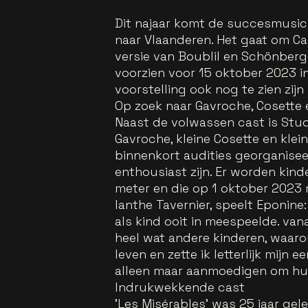
Dit najaar komt de succesmusica
naar Vlaanderen. Het gaat om Ca
versie van Boublil en Schönbergs
voorzien voor 15 oktober 2023 
voorstelling ook nog te zien zijn 
Op zoek naar Gavroche, Cosette
Naast de volwassen cast is Stud
Gavroche, kleine Cosette en klei
binnenkort audities georganiseer
enthousiast zijn. Er worden kinde
meter en die op 1 oktober 2023 m
Ianthe Tavernier, speelt Eponine
als kind ooit in meespeelde. vana
heel wat andere kinderen, waaron
leven en zette ik letterlijk mijn 
alleen maar aanmoedigen om hun
Indrukwekkende cast
'Les Misérables' was 25 jaar ge