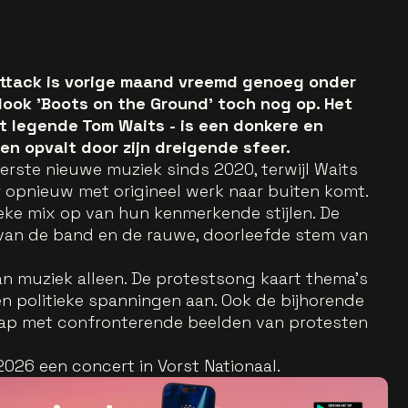
Attack is vorige maand vreemd genoeg onder
dook 'Boots on the Ground' toch nog op. Het
 legende Tom Waits - is een donkere en
en opvalt door zijn dreigende sfeer.
erste nieuwe muziek sinds 2020, terwijl Waits
aar opnieuw met origineel werk naar buiten komt.
eke mix op van hun kenmerkende stijlen. De
 van de band en de rauwe, doorleefde stem van
an muziek alleen. De protestsong kaart thema’s
 en politieke spanningen aan. Ook de bijhorende
hap met confronterende beelden van protesten
2026 een concert in Vorst Nationaal.