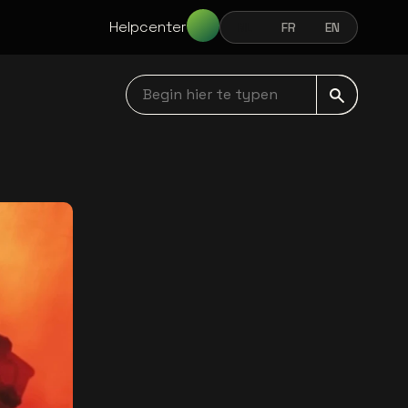
Helpcenter
NL
FR
EN
NEDERLANDS
FRANÇAIS
ENGLISH
Begin hier te typen navbar