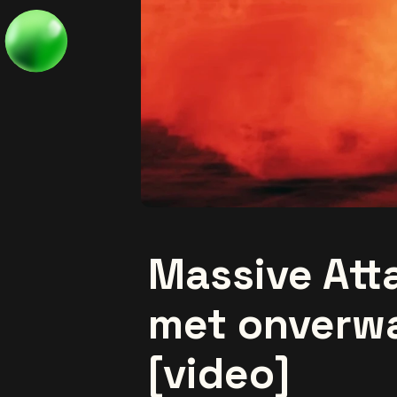
Massive Att
met onverw
[video]