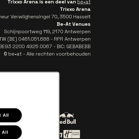
Trixxo Arena is een deel van
be•at
Trixxo Arena
eur Verwilghensingel 70, 3500 Hasselt
Be-At Venues
Schijnpoortweg 119, 2170 Antwerpen
TW (BE) 0461.051.688 - RPR Antwerpen
: BE93 2200 4925 0067 - BIC: GEBABEBB
© be•at - Alle rechten voorbehouden
 All
Ga naar de website van Red Bull
 naar de website van Coca-Cola
iler
 All