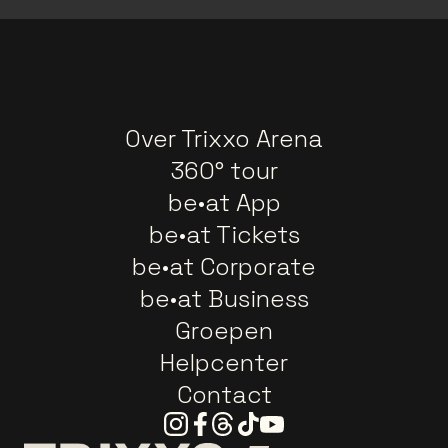
Over Trixxo Arena
360° tour
be•at App
be•at Tickets
be•at Corporate
be•at Business
Groepen
Helpcenter
Contact
Instagram
Facebook
Threads
Tiktok
Youtube