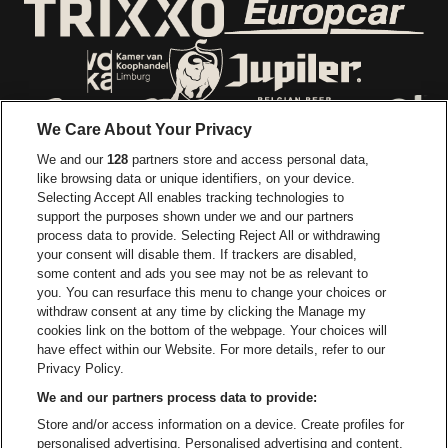
Ga naar de webs
Ga naar de website van Trixxo
Ga naar de website van Voka Limburg
Ga naar de website van 
We Care About Your Privacy
Ga naar de website van Re
We and our
128
partners store and access personal data,
Ga naar de website van Coca-Cola
Ga naar de 
like browsing data or unique identifiers, on your device.
Selecting Accept All enables tracking technologies to
Ga naar de website van Champagne Pomm
support the purposes shown under we and our partners
Ga naar de website van
process data to provide. Selecting Reject All or withdrawing
your consent will disable them. If trackers are disabled,
Ga naar de website van Het logo v
Ga naar de webs
some content and ads you see may not be as relevant to
you. You can resurface this menu to change your choices or
withdraw consent at any time by clicking the Manage my
Ga naar de websi
cookies link on the bottom of the webpage. Your choices will
Ga naar de website van Holiday I
Trixxo Arena is een deel van
be•at
have effect within our Website. For more details, refer to our
Trixxo Arena
Privacy Policy.
Gouverneur Verwilghensingel 70, 3500 Hasselt
We and our partners process data to provide:
Be-At Venues
Store and/or access information on a device. Create profiles for
Schijnpoortweg 119, 2170 Antwerpen
personalised advertising. Personalised advertising and content,