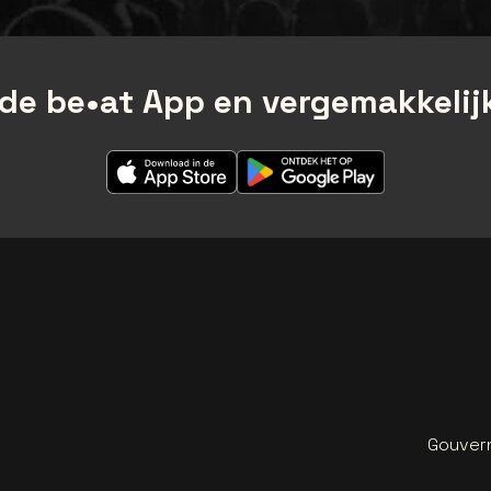
de be•at App en vergemakkelijk
Gouvern