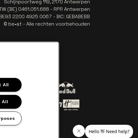
Schijnpoortweg 119, 2170 Antwerpen
TW (BE) 0461.051.688 - RPR Antwerpen
: BE93 2200 4925 0067 - BIC: GEBABEBB
© be•at - Alle rechten voorbehouden
 All
Ga naar de website van Red Bull
 naar de website van Coca-Cola
iler
 All
an Lillet in off-white
Ga naar de website van Holiday 
r de website van Croky
Ga naar de website van Holiday Inn
rposes