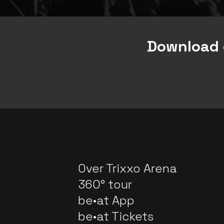
Download 
Over Trixxo Arena
360° tour
be•at App
be•at Tickets