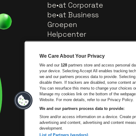
be•at Corporate
be•at Business
Groepen
Helpcenter
Contact
We Care About Your Privacy
We and our
128
partners store and access personal data
your device. Selecting Accept All enables tracking te
we and our partners process data to provide. Selecting 
disable them. If trackers are disabled, some content 
You can resurface this menu to change your choices or
Manage my cookies link on the bottom of the webpage. 
Ga na
Ga naar de website van Trixxo
Website. For more details, refer to our Privacy Policy.
We and our partners process data to provide:
Ga naar de 
Ga naar de website van Het logo 
Store and/or access information on a device. Create pro
advertising and content, advertising and content mea
development.
List of Partners (vendors)