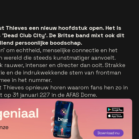
But Thieves een nieuw hoofdstuk open. Het is
'Dead Club City'. De Britse band mixt ook dit
allend persoonlijke boodschap.
on’ om echtheid, menselijke connectie en het
n wereld die steeds kunstmatiger aanvoelt.
jk rauwer, intenser en directer dan ooit. Strakke
tie en de indrukwekkende stem van frontman
mee in het nummer.
ut Thieves opnieuw horen waarom fans hen zo in
at op 31 januari 227 in de AFAS Dome.