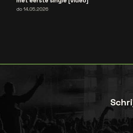
met eerste single [video]
do 14.05.2026
Schri