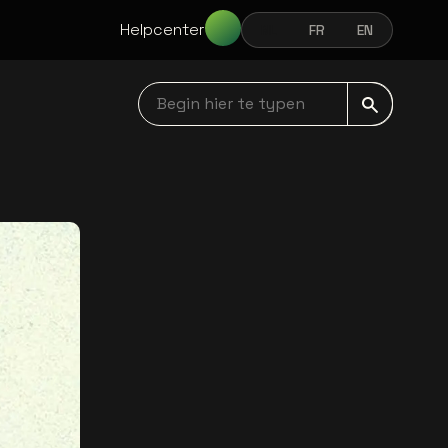
Helpcenter
NL
FR
EN
NEDERLANDS
FRANÇAIS
ENGLISH
Begin hier te typen navbar