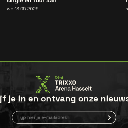
single en tour aan
wo 13.05.2026
jf je in en ontvang onze nieuw
Nieuwsbrief aanmelding