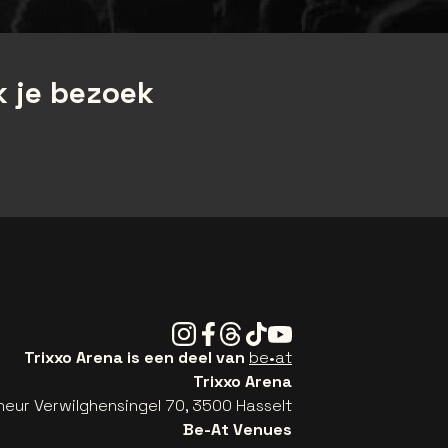
 je bezoek
Instagram
Facebook
Threads
Tiktok
Youtube
Trixxo Arena is een deel van
be•at
Trixxo Arena
eur Verwilghensingel 70, 3500 Hasselt
Be-At Venues