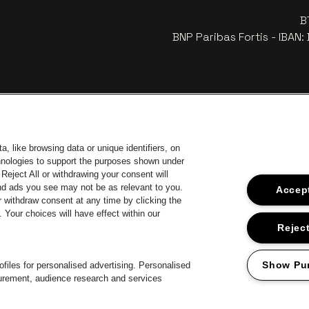
B
BNP Paribas Fortis - IBAN
, like browsing data or unique identifiers, on
chnologies to support the purposes shown under
Reject All or withdrawing your consent will
and ads you see may not be as relevant to you.
Accept
 withdraw consent at any time by clicking the
Your choices will have effect within our
ar de website van Europcar
Ga naar de website van Voka Limburg
Ga
Ga naar de website van Jup
Reject
Ga naar de website van Het logo v
Ga naa
website van Champagne Pommery
Ga naar de website van Het logo van Jameson in offwhite
van Aperol
Show Pu
files for personalised advertising. Personalised
surement, audience research and services