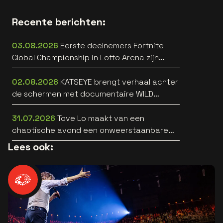
Recente berichten:
03.08.2026
Eerste deelnemers Fortnite
Global Championship in Lotto Arena zijn
bekend
02.08.2026
KATSEYE brengt verhaal achter
de schermen met documentaire WILD
HEARTS [trailer]
31.07.2026
Tove Lo maakt van een
chaotische avond een onweerstaanbare
popsong
Lees ook: