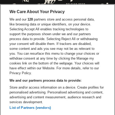
Ga naar de website van Voka Limburg
Ga naar de website van 
We Care About Your Privacy
Ga naar de website van Re
We and our
128
partners store and access personal data,
Ga naar de website van Coca-Cola
Ga naar de 
like browsing data or unique identifiers, on your device.
Selecting Accept All enables tracking technologies to
Ga naar de website van Champagne Pomm
support the purposes shown under we and our partners
Ga naar de website van
process data to provide. Selecting Reject All or withdrawing
your consent will disable them. If trackers are disabled,
Ga naar de website van Het logo v
Ga naar de webs
some content and ads you see may not be as relevant to
you. You can resurface this menu to change your choices or
withdraw consent at any time by clicking the Manage my
Ga naar de websi
cookies link on the bottom of the webpage. Your choices will
Ga naar de website van Holiday I
Trixxo Arena is een deel van
be•at
have effect within our Website. For more details, refer to our
Trixxo Arena
Privacy Policy.
Gouverneur Verwilghensingel 70, 3500 Hasselt
We and our partners process data to provide:
Be-At Venues
Store and/or access information on a device. Create profiles for
Schijnpoortweg 119, 2170 Antwerpen
personalised advertising. Personalised advertising and content,
BTW (BE) 0461.051.688 - RPR Antwerpen
advertising and content measurement, audience research and
BNP Paribas Fortis - IBAN: BE93 2200 4925 0067 - BIC:
services development.
GEBABEBB
List of Partners (vendors)
© be•at - Alle rechten voorbehouden