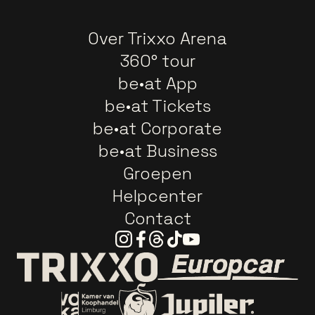
Over Trixxo Arena
360° tour
be•at App
be•at Tickets
be•at Corporate
be•at Business
Groepen
Helpcenter
Contact
Instagram
Facebook
Threads
Tiktok
Youtube
Ga naar de webs
Ga naar de website van Trixxo