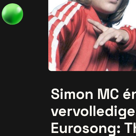
Simon MC én
vervolledige
Eurosong: T