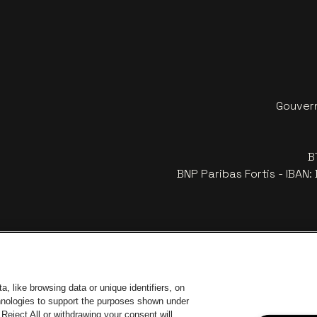
Gouvern
B
BNP Paribas Fortis - IBAN
, like browsing data or unique identifiers, on
chnologies to support the purposes shown under
Reject All or withdrawing your consent will