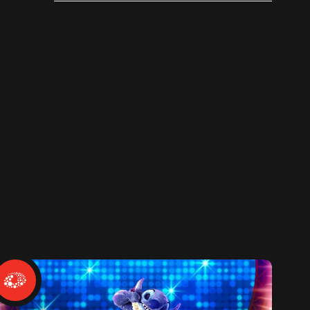
WILD HEARTS [trailer]