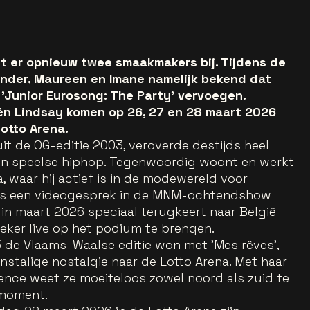
gt er opnieuw twee smaakmakers bij. Tijdens de
er, Maureen en Imane namelijk bekend dat
'Junior Eurosong: The Party' vervoegen.
n Lindsay komen op 26, 27 en 28 maart 2026
otto Arena.
t de OG-editie 2003, veroverde destijds heel
 en speelse hiphop. Tegenwoordig woont en werkt
a, waar hij actief is in de modewereld voor
ens een videogesprek in de MNM-ochtendshow
 in maart 2026 speciaal terugkeert naar België
ieker live op het podium te brengen.
5 de Vlaams-Waalse editie won met 'Mes rêves',
nstalige nostalgie naar de Lotto Arena. Met haar
ce weet ze moeiteloos zowel noord als zuid te
gmoment.