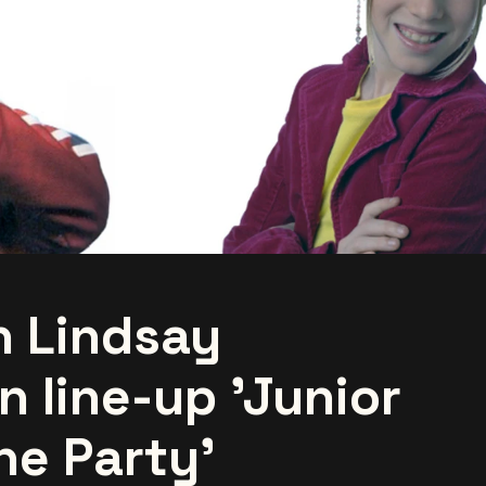
 Lindsay
n line-up 'Junior
he Party'