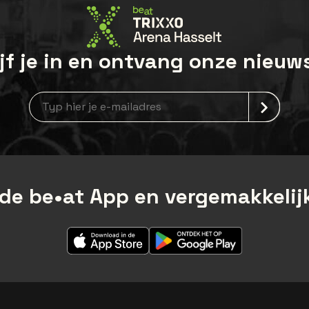
jf je in en ontvang onze nieuw
Nieuwsbrief aanmelding
de be•at App en vergemakkelijk