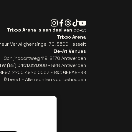
Instagram
Facebook
Threads
Tiktok
Youtube
Trixxo Arena is een deel van
be•at
Trixxo Arena
eur Verwilghensingel 70, 3500 Hasselt
Be-At Venues
Schijnpoortweg 119, 2170 Antwerpen
TW (BE) 0461.051.688 - RPR Antwerpen
: BE93 2200 4925 0067 - BIC: GEBABEBB
© be•at - Alle rechten voorbehouden