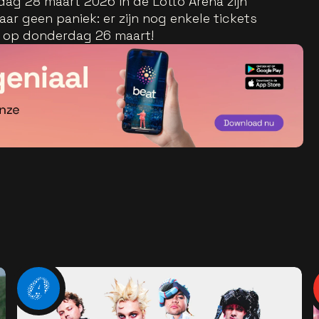
dag 28 maart 2026 in de Lotto Arena zijn
aar geen paniek: er zijn nog enkele tickets
w op donderdag 26 maart!