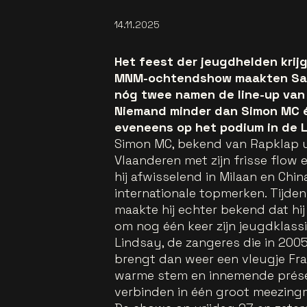
14.11.2025
Het feest der jeugdhelden krij
MNM-ochtendshow maakten Sand
nóg twee namen de line-up van 
Niemand minder dan Simon MC é
eveneens op het podium in de L
Simon MC, bekend van Rapklap ui
Vlaanderen met zijn frisse flow
hij afwisselend in Milaan en Chin
internationale topmerken. Tijd
maakte hij echter bekend dat hij
om nog één keer zijn jeugdklass
Lindsay, de zangeres die in 200
brengt dan weer een vleugje Fra
warme stem en innemende présen
verbinden in één groot meezin