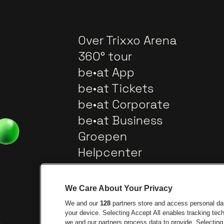
Over Trixxo Arena
360° tour
be•at App
be•at Tickets
be•at Corporate
be•at Business
Groepen
Helpcenter
Contact
We Care About Your Privacy
We and our
128
partners store and access personal data
your device. Selecting Accept All enables tracking te
we and our partners process data to provide. Selecting 