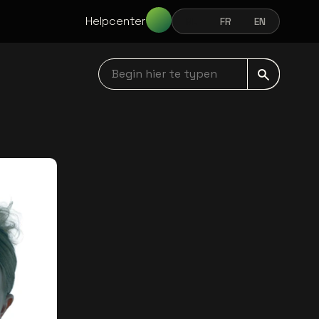
Helpcenter
NL
FR
EN
NEDERLANDS
FRANÇAIS
ENGLISH
Begin hier te typen navbar