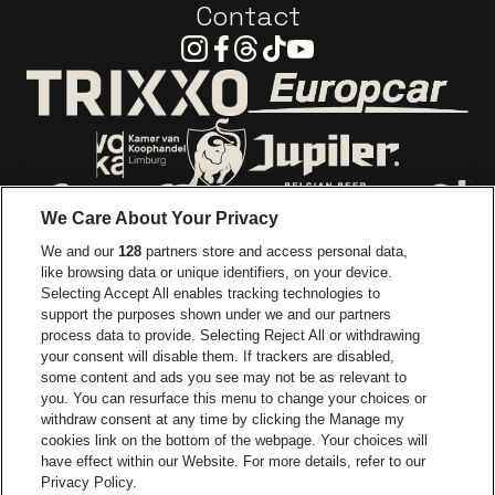
Contact
Instagram
Facebook
Threads
Tiktok
Youtube
Ga naar de webs
Ga naar de website van Trixxo
Ga naar de website van Voka Limburg
Ga naar de website van 
We Care About Your Privacy
Ga naar de website van Re
We and our
128
partners store and access personal data,
Ga naar de website van Coca-Cola
Ga naar de 
like browsing data or unique identifiers, on your device.
Selecting Accept All enables tracking technologies to
Ga naar de website van Champagne Pomm
support the purposes shown under we and our partners
Ga naar de website van
process data to provide. Selecting Reject All or withdrawing
your consent will disable them. If trackers are disabled,
Ga naar de website van Het logo v
Ga naar de webs
some content and ads you see may not be as relevant to
you. You can resurface this menu to change your choices or
withdraw consent at any time by clicking the Manage my
Ga naar de websi
cookies link on the bottom of the webpage. Your choices will
Ga naar de website van Holiday I
Trixxo Arena is een deel van
be•at
have effect within our Website. For more details, refer to our
Trixxo Arena
Privacy Policy.