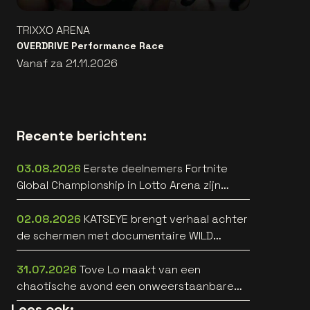
TRIXXO ARENA
OVERDRIVE Performance Race
Vanaf za 21.11.2026
Recente berichten:
03.08.2026
Eerste deelnemers Fortnite
Global Championship in Lotto Arena zijn
bekend
02.08.2026
KATSEYE brengt verhaal achter
de schermen met documentaire WILD
HEARTS [trailer]
31.07.2026
Tove Lo maakt van een
chaotische avond een onweerstaanbare
popsong
Lees ook: