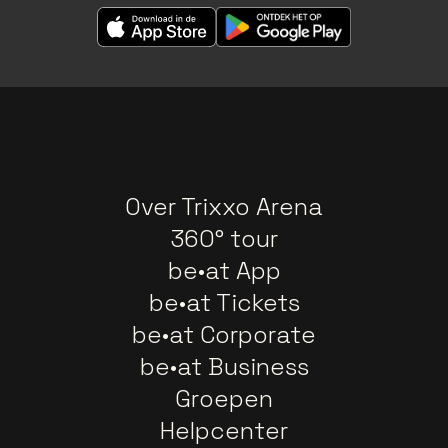
Over Trixxo Arena
360° tour
be•at App
be•at Tickets
be•at Corporate
be•at Business
Groepen
Helpcenter