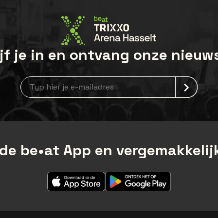
jf je in en ontvang onze nieuw
Nieuwsbrief aanmelding
de be•at App en vergemakkelijk