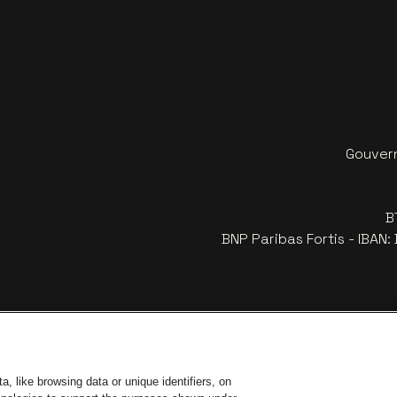
Gouvern
B
BNP Paribas Fortis - IBAN
, like browsing data or unique identifiers, on