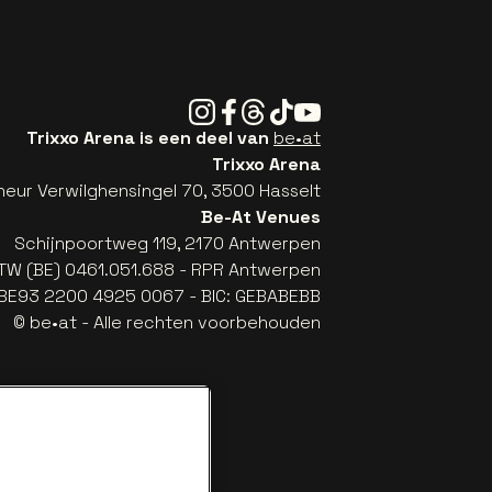
Instagram
Facebook
Threads
Tiktok
Youtube
Trixxo Arena is een deel van
be•at
Trixxo Arena
eur Verwilghensingel 70, 3500 Hasselt
Be-At Venues
Schijnpoortweg 119, 2170 Antwerpen
TW (BE) 0461.051.688 - RPR Antwerpen
: BE93 2200 4925 0067 - BIC: GEBABEBB
© be•at - Alle rechten voorbehouden