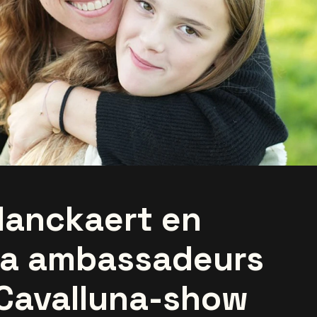
lanckaert en
ra ambassadeurs
Cavalluna-show