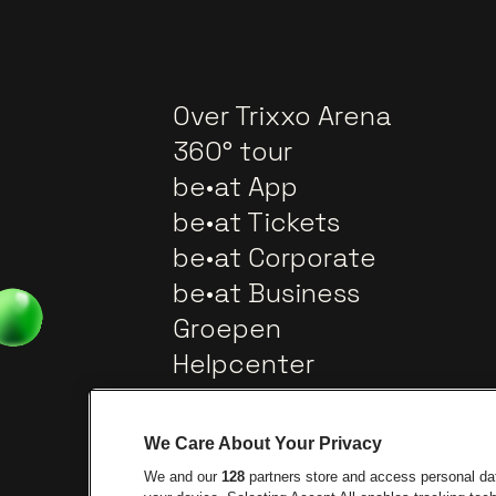
Over Trixxo Arena
360° tour
be•at App
be•at Tickets
be•at Corporate
be•at Business
Groepen
Helpcenter
Contact
We Care About Your Privacy
We and our
128
partners store and access personal data