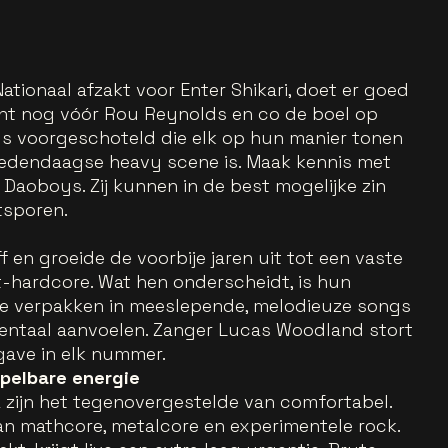
tionaal afzakt voor Enter Shikari, doet er goed
Want nog vóór Rou Reynolds en co de boel op
nds voorgeschoteld die elk op hun manier tonen
hedendaagse heavy scene is. Maak kennis met
Daoboys. Zij kunnen in de best mogelijke zin
tsporen.
 en groeide de voorbije jaren uit tot een vaste
hardcore. Wat hen onderscheidt, is hun
e verpakken in meeslepende, melodieuze songs
entaal aanvoelen. Zanger Lucas Woodland stort
rgave in elk nummer.
pelbare energie
 zijn het tegenovergestelde van comfortabel.
an mathcore, metalcore en experimentele rock.