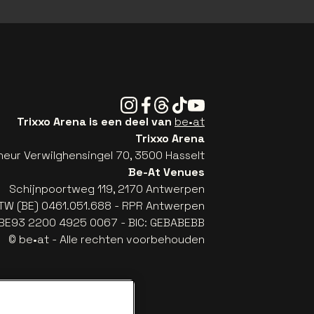
Instagram
Facebook
Threads
Tiktok
Youtube
Trixxo Arena is een deel van
be•at
Trixxo Arena
eur Verwilghensingel 70, 3500 Hasselt
Be-At Venues
Schijnpoortweg 119, 2170 Antwerpen
TW (BE) 0461.051.688 - RPR Antwerpen
: BE93 2200 4925 0067 - BIC: GEBABEBB
© be•at - Alle rechten voorbehouden