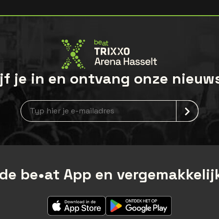
jf je in en ontvang onze nieuw
Nieuwsbrief aanmelding
de be•at App en vergemakkelijk