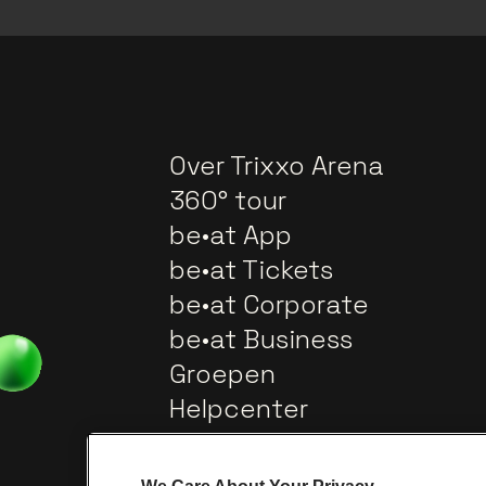
Over Trixxo Arena
360° tour
be•at App
be•at Tickets
be•at Corporate
be•at Business
Groepen
Helpcenter
Contact