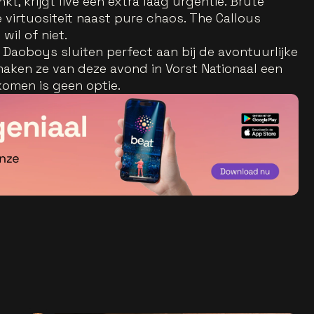
kt, krijgt live een extra laag urgentie. Brute
e virtuositeit naast pure chaos. The Callous
wil of niet.
Daoboys sluiten perfect aan bij de avontuurlijke
maken ze van deze avond in Vorst Nationaal een
nkomen is geen optie.