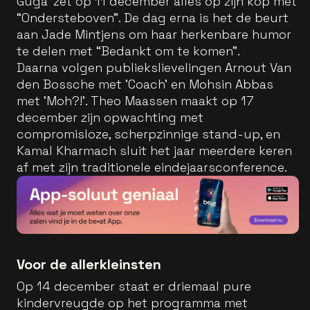
Guga' zet op 11 december alles op zijn kop met
“Ondersteboven”. De dag erna is het de beurt
aan Jade Mintjens om haar herkenbare humor
te delen met “Bedankt om te komen”.
Daarna volgen publiekslievelingen Arnout Van
den Bossche met 'Coach' en Mohsin Abbas
met 'Moh?!'. Theo Maassen maakt op 17
december zijn opwachting met
compromisloze, scherpzinnige stand-up, en
Kamal Kharmach sluit het jaar meerdere keren
af met zijn traditionele eindejaarsconference.
Voor de allerkleinsten
Op 14 december staat er driemaal pure
kindervreugde op het programma met