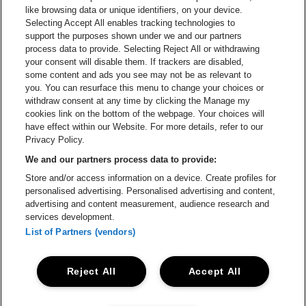
Ga naar de website van Coca-Cola
Ga naar de 
like browsing data or unique identifiers, on your device.
Selecting Accept All enables tracking technologies to
Ga naar de website van Champagne Pomm
support the purposes shown under we and our partners
Ga naar de website van
process data to provide. Selecting Reject All or withdrawing
your consent will disable them. If trackers are disabled,
Ga naar de website van Het logo v
Ga naar de webs
some content and ads you see may not be as relevant to
you. You can resurface this menu to change your choices or
withdraw consent at any time by clicking the Manage my
Ga naar de websi
cookies link on the bottom of the webpage. Your choices will
Ga naar de website van Holiday I
Trixxo Arena is een deel van
be•at
have effect within our Website. For more details, refer to our
Trixxo Arena
Privacy Policy.
Gouverneur Verwilghensingel 70, 3500 Hasselt
We and our partners process data to provide:
Be-At Venues
Store and/or access information on a device. Create profiles for
Schijnpoortweg 119, 2170 Antwerpen
personalised advertising. Personalised advertising and content,
BTW (BE) 0461.051.688 - RPR Antwerpen
advertising and content measurement, audience research and
BNP Paribas Fortis - IBAN: BE93 2200 4925 0067 - BIC:
services development.
GEBABEBB
List of Partners (vendors)
© be•at - Alle rechten voorbehouden
Reject All
Accept All
Proclaimer
Cookies
Manage my cookies
Privacy
Algemene voorwaarden