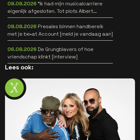
08.08.2026
“Ik had mijn musicalcarriere
eigenlijk afgesloten. Tot plots Albert
Verlinde belde” [interview]
08.08.2026
Presales binnen handbereik
met je be•at Account [meld je vandaag aan]
06.08.2026
De Grungblavers of hoe
vriendschap klinkt [interview]
Lees ook: