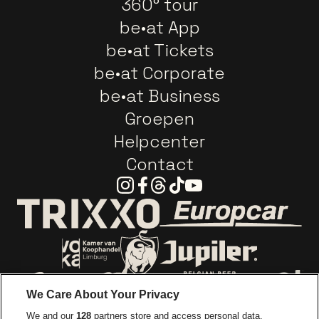
360° tour
be•at App
be•at Tickets
be•at Corporate
be•at Business
Groepen
Helpcenter
Contact
Instagram
Facebook
Threads
Tiktok
Youtube
Ga naar de webs
Ga naar de website van Trixxo
Ga naar de website van Voka Limburg
Ga naar de website van 
We Care About Your Privacy
Ga naar de website van Re
We and our
128
partners store and access personal data,