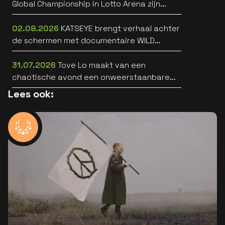
Global Championship in Lotto Arena zijn
bekend
02.08.2026
KATSEYE brengt verhaal achter
de schermen met documentaire WILD
HEARTS [trailer]
31.07.2026
Tove Lo maakt van een
chaotische avond een onweerstaanbare
popsong
Lees ook: