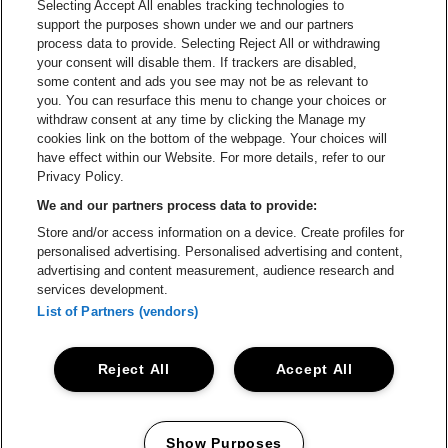
Selecting Accept All enables tracking technologies to
Ga naar de website van Champagne Pomm
support the purposes shown under we and our partners
Ga naar de website van
process data to provide. Selecting Reject All or withdrawing
your consent will disable them. If trackers are disabled,
Ga naar de website van Het logo v
Ga naar de webs
some content and ads you see may not be as relevant to
you. You can resurface this menu to change your choices or
withdraw consent at any time by clicking the Manage my
Ga naar de websi
cookies link on the bottom of the webpage. Your choices will
Ga naar de website van Holiday I
Trixxo Arena is een deel van
be•at
have effect within our Website. For more details, refer to our
Trixxo Arena
Privacy Policy.
Gouverneur Verwilghensingel 70, 3500 Hasselt
We and our partners process data to provide:
Be-At Venues
Store and/or access information on a device. Create profiles for
Schijnpoortweg 119, 2170 Antwerpen
personalised advertising. Personalised advertising and content,
BTW (BE) 0461.051.688 - RPR Antwerpen
advertising and content measurement, audience research and
BNP Paribas Fortis - IBAN: BE93 2200 4925 0067 - BIC:
services development.
GEBABEBB
List of Partners (vendors)
© be•at - Alle rechten voorbehouden
Reject All
Accept All
Proclaimer
Cookies
Manage my cookies
Privacy
Algemene voorwaarden
Show Purposes