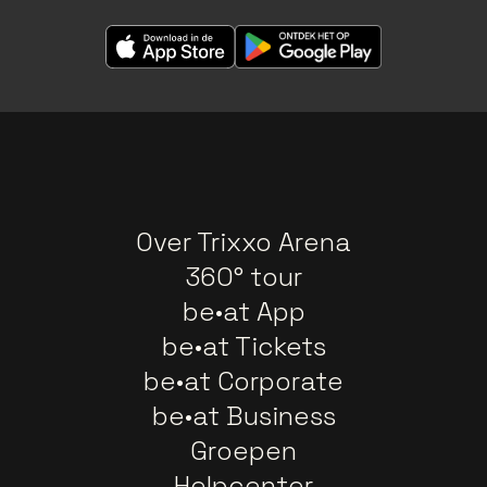
Over Trixxo Arena
360° tour
be•at App
be•at Tickets
be•at Corporate
be•at Business
Groepen
Helpcenter