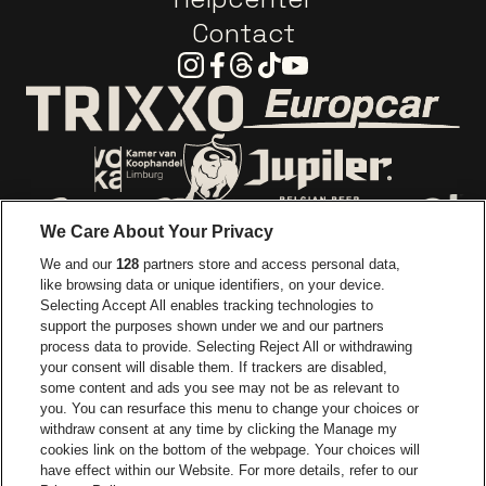
Contact
Instagram
Facebook
Threads
Tiktok
Youtube
Ga naar de webs
Ga naar de website van Trixxo
Ga naar de website van Voka Limburg
Ga naar de website van 
We Care About Your Privacy
Ga naar de website van Re
We and our
128
partners store and access personal data,
Ga naar de website van Coca-Cola
Ga naar de 
like browsing data or unique identifiers, on your device.
Selecting Accept All enables tracking technologies to
Ga naar de website van Champagne Pomm
support the purposes shown under we and our partners
Ga naar de website van
process data to provide. Selecting Reject All or withdrawing
your consent will disable them. If trackers are disabled,
Ga naar de website van Het logo v
Ga naar de webs
some content and ads you see may not be as relevant to
you. You can resurface this menu to change your choices or
withdraw consent at any time by clicking the Manage my
Ga naar de websi
cookies link on the bottom of the webpage. Your choices will
Ga naar de website van Holiday I
Trixxo Arena is een deel van
be•at
have effect within our Website. For more details, refer to our
Trixxo Arena