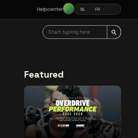
Helpcenter
NL
FR
EN
NEDERLANDS
FRANÇAIS
ENGLISH
Start typing here navbar
Featured