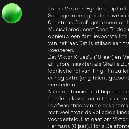
Lucas Van den Eynde kruipt dit 
Scrooge in een gloednieuwe Vlaa
Christmas Carol’, gebaseerd op 
Musicalproducent Deep Bridge m
opnieuw een familievoorstelling 
van het jaar. Dat is stilaan een t
koesteren.
Dat Viktor Kryeziu (10 jaar) en M
al furore maakten als Charlie Bu
iconische rol van Tiny Tim zull
er nog extra jong talent gezocht
versterken.
Na een intensief auditieproces 
bende gekozen om dit najaar te 
In afwachting van de bekendmaki
met veel trots de volledige kind
voorgesteld. Het gaat om Viktor K
Hermans (8 jaar), Floris Delafonte