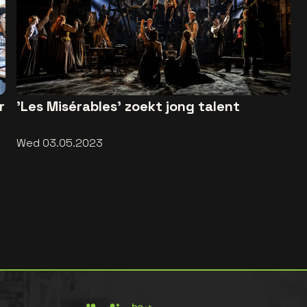
r
'Les Misérables' zoekt jong talent
Wed 03.05.2023