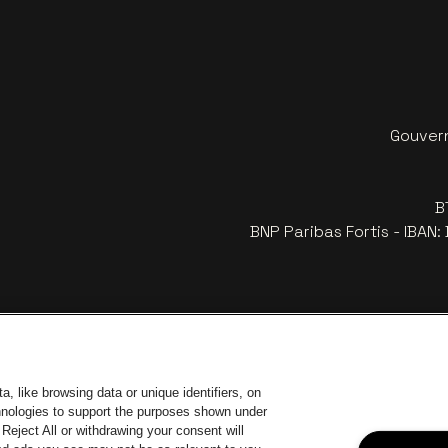
Gouvern
B
BNP Paribas Fortis - IBAN
, like browsing data or unique identifiers, on
chnologies to support the purposes shown under
Reject All or withdrawing your consent will