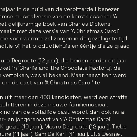
najaar in de huid van de verbitterde Ebenezer
mse musicalversie van de kerstklassieker ‘A
het gelijknamige boek van Charles Dickens.
aakt met deze versie van ‘A Christmas Carol’
die voor warmte zal zorgen in de gezelligste tijd
raditie bij het productiehuis en ééntje die ze graag
auro Degroote (12 jaar), die beiden eerder dit jaar
cket in ‘Charlie and the Chocolate Factory’, de
en vertolken, was al bekend. Maar naast hen werd
 om de cast van ‘A Christmas Carol’ te
en uit meer dan 400 kandidaten, werd een straffe
schitteren in deze nieuwe familiemusical.
ng van de voltallige cast, wordt dan ook nu al
er- en jongerencast van ‘A Christmas Carol’
ryeziu (10 jaar), Mauro Degroote (12 jaar), Tiebe
yne (11 jaar), Sam De Kerf (11 jaar), Jits Desmet