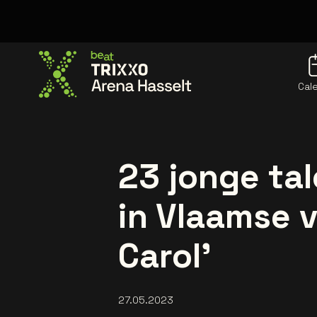
Cal
Go to the homepage
23 jonge tal
in Vlaamse v
Carol’
27.05.2023