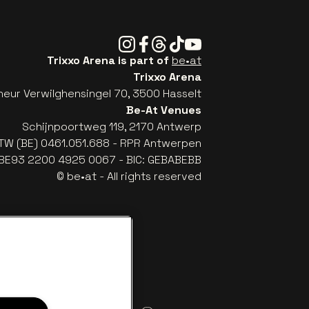
Instagram
Facebook
Threads
Tiktok
Youtube
Trixxo Arena is part of
be•at
Trixxo Arena
eur Verwilghensingel 70, 3500 Hasselt
Be-At Venues
Schijnpoortweg 119, 2170 Antwerp
TW (BE) 0461.051.688 - RPR Antwerpen
: BE93 2200 4925 0067 - BIC: GEBABEBB
© be•at - All rights reserved