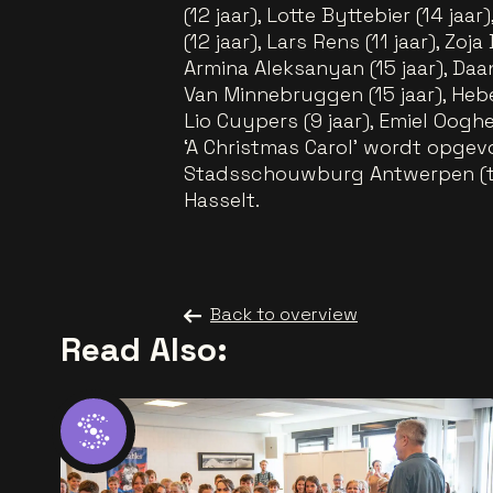
(12 jaar), Lotte Byttebier (14 jaa
(12 jaar), Lars Rens (11 jaar), Zoj
Armina Aleksanyan (15 jaar), Daa
Van Minnebruggen (15 jaar), Hebe 
Lio Cuypers (9 jaar), Emiel Ooghe
‘A Christmas Carol’ wordt opge
Stadsschouwburg Antwerpen (try
Hasselt.
Back to overview
Read Also: