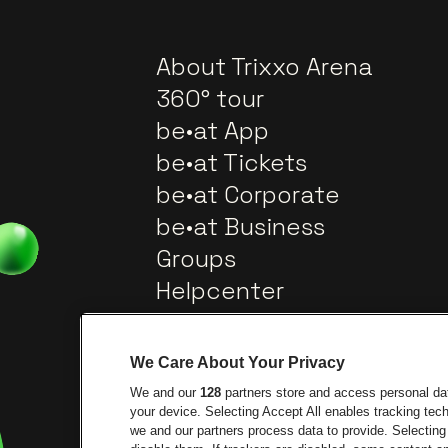
About Trixxo Arena
360° tour
be•at App
be•at Tickets
be•at Corporate
be•at Business
Groups
Helpcenter
Contact
We Care About Your Privacy
We and our
128
partners store and access personal data
your device. Selecting Accept All enables tracking te
we and our partners process data to provide. Selecting 