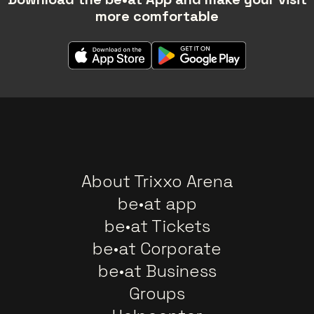
more comfortable
About Trixxo Arena
be•at app
be•at Tickets
be•at Corporate
be•at Business
Groups