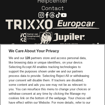
Helpcenter
Contact
Instagram
Facebook
Threads
Tiktok
Youtube
Go to website o
Go to website of Trixxo
Go to website of Voka Limburg
Go to website of Jupile
We Care About Your Privacy
Go to website of Red Bull
We and our
128
partners store and access personal data,
Go to website of Coca-Cola
Go to websit
like browsing data or unique identifiers, on your device.
Selecting Accept All enables tracking technologies to
Go to website of Champagne Pommery
support the purposes shown under we and our partners
Go to website of The 
process data to provide. Selecting Reject All or withdrawing
your consent will disable them. If trackers are disabled,
Go to website of The Lillet logo 
Go to website o
some content and ads you see may not be as relevant to
you. You can resurface this menu to change your choices or
withdraw consent at any time by clicking the Manage my
Go to website of
cookies link on the bottom of the webpage. Your choices will
Go to website of Holiday Inn
Trixxo Arena is part of
be•at
have effect within our Website. For more details, refer to our
Trixxo Arena