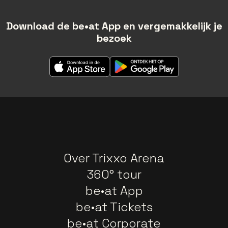
Download de be•at App en vergemakkelijk je
bezoek
Over Trixxo Arena
360° tour
be•at App
be•at Tickets
be•at Corporate