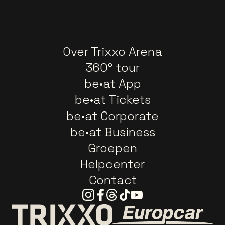
Over Trixxo Arena
360° tour
be•at App
be•at Tickets
be•at Corporate
be•at Business
Groepen
Helpcenter
Contact
Instagram
Facebook
Threads
Tiktok
Youtube