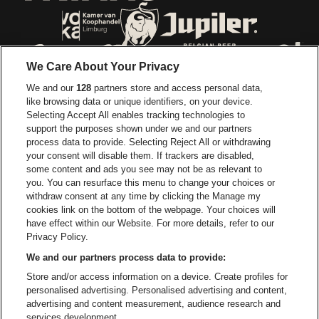
Ga naar de webs
Ga naar de website van Trixxo
Ga naar de website van Voka Limburg
Ga naar de website van 
We Care About Your Privacy
Ga naar de website van Re
We and our
128
partners store and access personal data,
Ga naar de website van Coca-Cola
Ga naar de 
like browsing data or unique identifiers, on your device.
Selecting Accept All enables tracking technologies to
Ga naar de website van Champagne Pomm
support the purposes shown under we and our partners
Ga naar de website van
process data to provide. Selecting Reject All or withdrawing
your consent will disable them. If trackers are disabled,
Ga naar de website van Het logo v
Ga naar de webs
some content and ads you see may not be as relevant to
you. You can resurface this menu to change your choices or
withdraw consent at any time by clicking the Manage my
Ga naar de websi
cookies link on the bottom of the webpage. Your choices will
Ga naar de website van Holiday I
Trixxo Arena is een deel van
be•at
have effect within our Website. For more details, refer to our
Trixxo Arena
Privacy Policy.
Gouverneur Verwilghensingel 70, 3500 Hasselt
We and our partners process data to provide:
Be-At Venues
Store and/or access information on a device. Create profiles for
Schijnpoortweg 119, 2170 Antwerpen
personalised advertising. Personalised advertising and content,
BTW (BE) 0461.051.688 - RPR Antwerpen
advertising and content measurement, audience research and
BNP Paribas Fortis - IBAN: BE93 2200 4925 0067 - BIC:
services development.