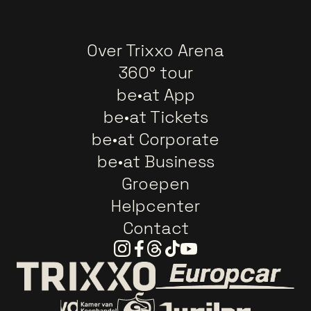
Over Trixxo Arena
360° tour
be•at App
be•at Tickets
be•at Corporate
be•at Business
Groepen
Helpcenter
Contact
Instagram
Facebook
Threads
Tiktok
Youtube
Ga naar de webs
Ga naar de website van Trixxo