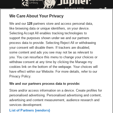
Ga naar de website van Voka Limburg
Ga naar de website van 
We Care About Your Privacy
Ga naar de website van Re
We and our
128
partners store and access personal data,
Ga naar de website van Coca-Cola
Ga naar de 
like browsing data or unique identifiers, on your device.
Selecting Accept All enables tracking technologies to
Ga naar de website van Champagne Pomm
support the purposes shown under we and our partners
Ga naar de website van
process data to provide. Selecting Reject All or withdrawing
your consent will disable them. If trackers are disabled,
Ga naar de website van Het logo v
Ga naar de webs
some content and ads you see may not be as relevant to
you. You can resurface this menu to change your choices or
withdraw consent at any time by clicking the Manage my
Ga naar de websi
cookies link on the bottom of the webpage. Your choices will
Ga naar de website van Holiday I
Trixxo Arena is een deel van
be•at
have effect within our Website. For more details, refer to our
Trixxo Arena
Privacy Policy.
Gouverneur Verwilghensingel 70, 3500 Hasselt
We and our partners process data to provide:
Be-At Venues
Store and/or access information on a device. Create profiles for
Schijnpoortweg 119, 2170 Antwerpen
personalised advertising. Personalised advertising and content,
BTW (BE) 0461.051.688 - RPR Antwerpen
advertising and content measurement, audience research and
BNP Paribas Fortis - IBAN: BE93 2200 4925 0067 - BIC:
services development.
GEBABEBB
List of Partners (vendors)