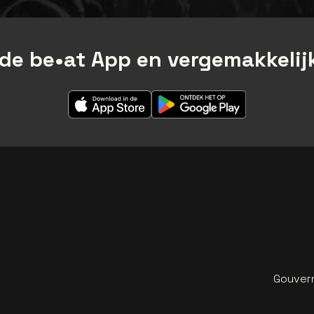
de be•at App en vergemakkelijk
Gouvern