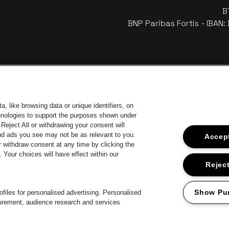
B
BNP Paribas Fortis - IBAN
, like browsing data or unique identifiers, on
chnologies to support the purposes shown under
Reject All or withdrawing your consent will
and ads you see may not be as relevant to you.
Accept
 withdraw consent at any time by clicking the
Your choices will have effect within our
ar de website van Europcar
Ga naar de website van Voka Limburg
Ga
Ga naar de website van Jup
Reject
Ga naar de website van Het logo v
Ga naa
website van Champagne Pommery
Ga naar de website van Het logo van Jameson in offwhite
van Aperol
Show Pu
files for personalised advertising. Personalised
surement, audience research and services