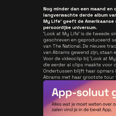
Nog minder dan een maand en da
langverwachte derde album van 
My Life' geeft de Amerikaanse 
persoonlijke universum.
'Look at My Life' is de tweede si
geschreven en geproduceerd sa
van The National. De nieuwe trac
van Abrams gewend zijn, staan ee
Voor de videoclip bij 'Look at M
die eerder al clips maakte voor 
Ondertussen blijft haar opmars i
Abrams met haar grootste tour 