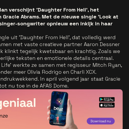
n verschijnt 'Daughter From Hell', het
Gracie Abrams. Met de nieuwe single 'Look at
singer-songwriter opnieuw een inkijk in haar
ngle uit 'Daughter From Hell', dat volledig werd
men met vaste creatieve partner Aaron Dessner
k klinkt tegelijk kwetsbaar en krachtig. Zoals we
rlijke teksten en emotionele details centraal.
y Life' werkte ze samen met regisseur Mitch Ryan,
onder meer Olivia Rodrigo en Charli XCX.
ndrukwekkend. In april volgend jaar staat Gracie
tot nu toe in de AFAS Dome.