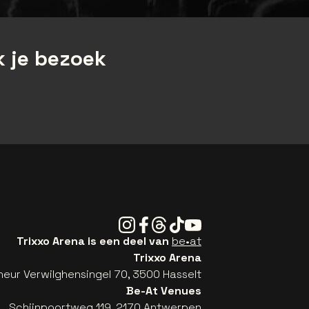
 je bezoek
Instagram
Facebook
Threads
Tiktok
Youtube
Trixxo Arena is een deel van
be•at
Trixxo Arena
eur Verwilghensingel 70, 3500 Hasselt
Be-At Venues
Schijnpoortweg 119, 2170 Antwerpen