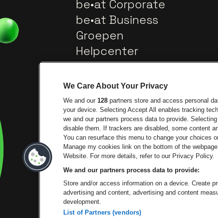
be•at Corporate
be•at Business
Groepen
Helpcenter
Contact
We Care About Your Privacy
We and our
128
partners store and access personal data
your device. Selecting Accept All enables tracking te
we and our partners process data to provide. Selecting 
disable them. If trackers are disabled, some content 
You can resurface this menu to change your choices or
Manage my cookies link on the bottom of the webpage. 
Ga na
Ga naar de website van Trixxo
Website. For more details, refer to our Privacy Policy.
We and our partners process data to provide:
Ga naar de 
Ga naar de website van Het logo 
Store and/or access information on a device. Create pro
advertising and content, advertising and content mea
development.
List of Partners (vendors)