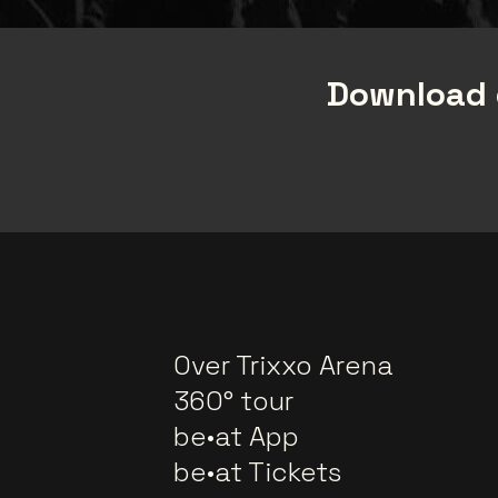
Download 
Over Trixxo Arena
360° tour
be•at App
be•at Tickets