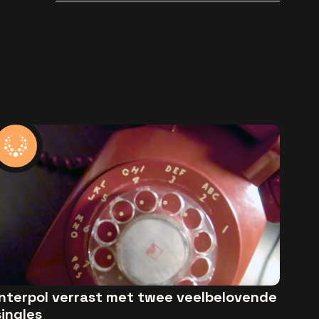
popsong
Interpol verrast met twee veelbelovende
singles