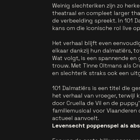
Weinig slechteriken zijn zo herke
theatraal en compleet larger tha
de verbeelding spreekt. In 101 D
kans om die iconische rol live o
Het verhaal blijft even eenvoud
elkaar dankzij hun dalmatiërs, to
Wat volgt, is een spannende en g
trouw. Met Tinne Oltmans als Cru
en slechterik straks ook een ui
101 Dalmatiërs is een titel die 
het verhaal van vroeger, terwijl
door Cruella de Vil en de puppy
familiemusical voor Vlaanderen 
actueel aanvoelt.
Levensecht poppenspel als abs