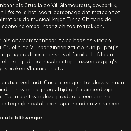
nbaar als Cruella de Vil. Glamoureus, gevaarlijk,
n life: ze is het soort personage dat meteen tot
almatiërs de musical krijgt Tinne Oltmans de
p scène helemaal naar zich toe te trekken.
ig als onweerstaanbaar: twee baasjes vinden
t Cruella de Vil haar zinnen zet op hun puppy’s.
rappige reddingsmissie vol familie, liefde en
ella krijgt die iconische strijd tussen puppy’s
tgesproken Vlaamse toets.
generaties verbindt. Ouders en grootouders kennen
 kinderen vandaag nog altijd gefascineerd zijn
’s. Dat maakt van deze productie een unieke
die tegelijk nostalgisch, spannend en verrassend
olute blikvanger