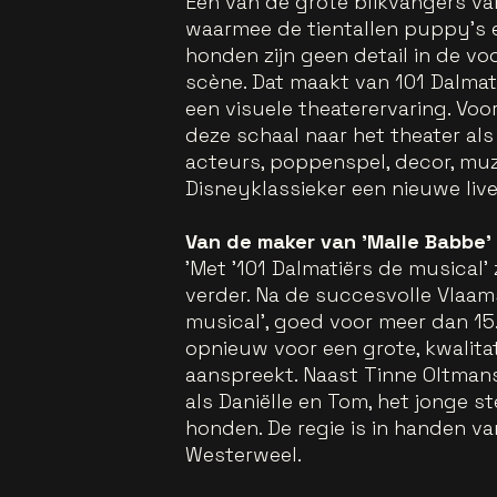
Een van de grote blikvangers va
waarmee de tientallen puppy’s 
honden zijn geen detail in de v
scène. Dat maakt van 101 Dalmat
een visuele theaterervaring. Voo
deze schaal naar het theater als
acteurs, poppenspel, decor, mu
Disneyklassieker een nieuwe liv
Van de maker van 'Malle Babbe'
'Met '101 Dalmatiërs de musical'
verder. Na de succesvolle Vlaam
musical', goed voor meer dan 1
opnieuw voor een grote, kwalita
aanspreekt. Naast Tinne Oltmans
als Daniëlle en Tom, het jonge s
honden. De regie is in handen v
Westerweel.