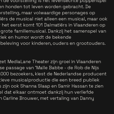
n de voorstelling is het levensechte poppenspel
en honden tot leven worden gebracht. De
oorstelling, maar volwaardige personages op
iërs de musical niet alleen een musical, maar ook
r het eerst komt 101 Dalmatiërs in Vlaanderen op
 grote familiemusical. Dankzij het samenspel van
ziek en humor wordt de bekende
ebeleving voor kinderen, ouders en grootouders.
 zet MediaLane Theater zijn groei in Vlaanderen
se passage van 'Malle Babbe - de Rob de Nijs
5.000 bezoekers, kiest de Nederlandse producent
tieve musicalproductie die een breed publiek
 zijn ook Shanna Slaap en Samir Hassan te zien
tel dat elkaar ontmoet dankzij hun verliefde
an Carline Brouwer, met vertaling van Danny