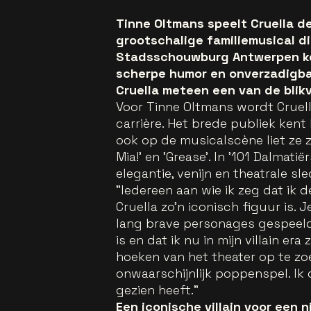
Tinne Oltmans speelt Cruella de 
grootschalige familiemusical d
Stadsschouwburg Antwerpen kom
scherpe humor en onverzadigba
Cruella meteen een van de blik
Voor Tinne Oltmans wordt Cruell
carrière. Het brede publiek ken
ook op de musicalscène liet ze
Mia!' en 'Grease'. In '101 Dalmatië
elegantie, venijn en theatrale sl
"Iedereen aan wie ik zeg dat ik 
Cruella zo’n iconisch figuur is. Je
lang brave personages gespeeld 
is en dat ik nu in mijn villain era 
hoeken van het theater op te zoe
onwaarschijnlijk poppenspel. Ik 
gezien heeft."
Een iconische villain voor een 