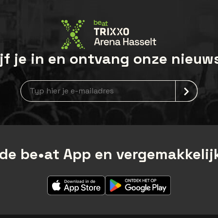
jf je in en ontvang onze nieuw
Nieuwsbrief aanmelding
de be•at App en vergemakkelijk