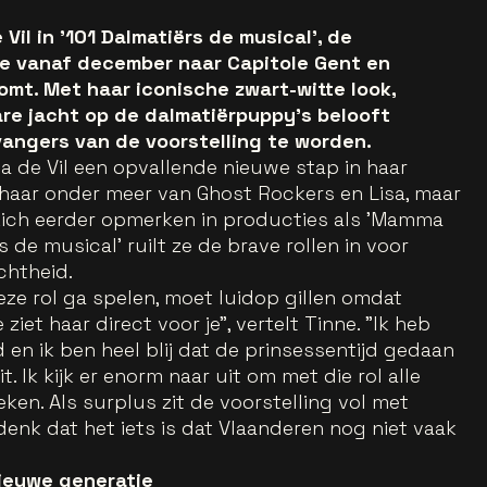
Vil in '101 Dalmatiërs de musical', de
ie vanaf december naar Capitole Gent en
t. Met haar iconische zwart-witte look,
re jacht op de dalmatiërpuppy's belooft
vangers van de voorstelling te worden.
a de Vil een opvallende nieuwe stap in haar
t haar onder meer van Ghost Rockers en Lisa, maar
 zich eerder opmerken in producties als 'Mamma
rs de musical' ruilt ze de brave rollen in voor
echtheid.
deze rol ga spelen, moet luidop gillen omdat
 ziet haar direct voor je", vertelt Tinne. "Ik heb
en ik ben heel blij dat de prinsessentijd gedaan
zit. Ik kijk er enorm naar uit om met die rol alle
ken. Als surplus zit de voorstelling vol met
denk dat het iets is dat Vlaanderen nog niet vaak
nieuwe generatie