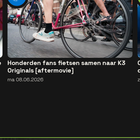
e
Honderden fans fietsen samen naar K3
Originals [aftermovie]
ma 08.06.2026