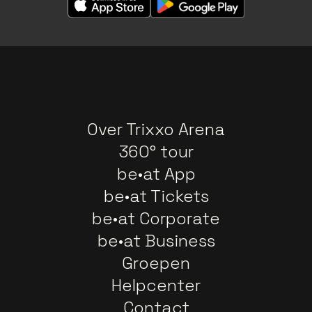
Over Trixxo Arena
360° tour
be•at App
be•at Tickets
be•at Corporate
be•at Business
Groepen
Helpcenter
Contact