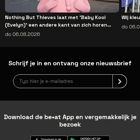
Nothing But Thieves laat met 'Baby Kool
Wij kle
(Evelyn)' een andere kant van zich horen
do 06.
[video]
do 06.08.2026
Schrijf je in en ontvang onze nieuwsbrief
Nieuwsbrief aanmelding
Download de be•at App en vergemakkelijk je
bezoek