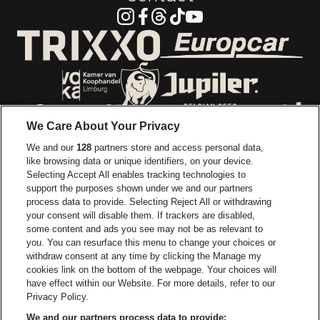
Instagram
Facebook
Threads
Tiktok
Youtube
Ga naar de webs
Ga naar de website van Trixxo
Ga naar de website van Voka Limburg
Ga naar de website van 
We Care About Your Privacy
Ga naar de website van Re
We and our
128
partners store and access personal data,
Ga naar de website van Coca-Cola
Ga naar de 
like browsing data or unique identifiers, on your device.
Selecting Accept All enables tracking technologies to
Ga naar de website van Champagne Pomm
support the purposes shown under we and our partners
Ga naar de website van
process data to provide. Selecting Reject All or withdrawing
your consent will disable them. If trackers are disabled,
Ga naar de website van Het logo v
Ga naar de webs
some content and ads you see may not be as relevant to
you. You can resurface this menu to change your choices or
withdraw consent at any time by clicking the Manage my
Ga naar de websi
cookies link on the bottom of the webpage. Your choices will
Ga naar de website van Holiday I
Trixxo Arena is een deel van
be•at
have effect within our Website. For more details, refer to our
Trixxo Arena
Privacy Policy.
Gouverneur Verwilghensingel 70, 3500 Hasselt
We and our partners process data to provide: