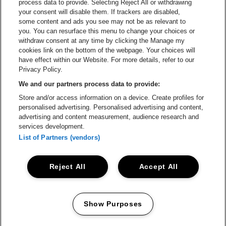
process data to provide. Selecting Reject All or withdrawing
your consent will disable them. If trackers are disabled,
Visitez le site de Le logo Lillet e
Visitez le site d
some content and ads you see may not be as relevant to
you. You can resurface this menu to change your choices or
withdraw consent at any time by clicking the Manage my
Visitez le site d
cookies link on the bottom of the webpage. Your choices will
Visitez le site de Holiday Inn
Trixxo Arena fait partie de
be•at
have effect within our Website. For more details, refer to our
Trixxo Arena
Privacy Policy.
Gouverneur Verwilghensingel 70, 3500 Hasselt
We and our partners process data to provide:
Be-At Venues
Store and/or access information on a device. Create profiles for
Schijnpoortweg 119, 2170 Anvers
personalised advertising. Personalised advertising and content,
BTW (BE) 0461.051.688 - RPR Antwerpen
advertising and content measurement, audience research and
BNP Paribas Fortis - IBAN: BE93 2200 4925 0067 - BIC:
services development.
GEBABEBB
List of Partners (vendors)
© be•at - Tous droits réservés
Reject All
Accept All
Proclaimer
Cookies
Manage my cookies
Privacy
Conditions générales
Show Purposes